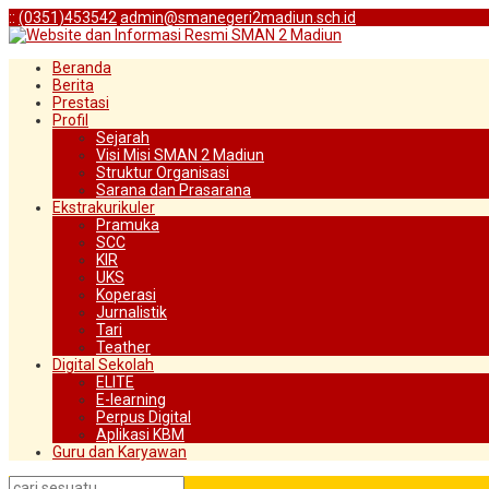
:
:
(0351)453542
admin@smanegeri2madiun.sch.id
Beranda
Berita
Prestasi
Profil
Sejarah
Visi Misi SMAN 2 Madiun
Struktur Organisasi
Sarana dan Prasarana
Ekstrakurikuler
Pramuka
SCC
KIR
UKS
Koperasi
Jurnalistik
Tari
Teather
Digital Sekolah
ELITE
E-learning
Perpus Digital
Aplikasi KBM
Guru dan Karyawan