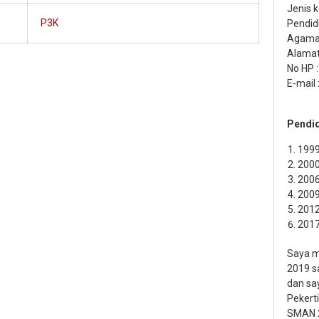
Jenis k
P3K
Pendid
Agama 
Alamat
No HP 
E-mail
Pendid
1999
2000
2006
2009
2012
2017
Saya m
2019 s
dan sa
Pekerti
SMAN 2