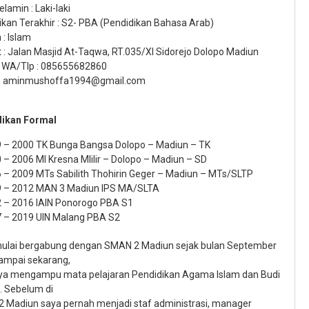
elamin : Laki-laki
ikan Terakhir : S2- PBA (Pendidikan Bahasa Arab)
: Islam
 : Jalan Masjid At-Taqwa, RT.035/XI Sidorejo Dolopo Madiun
: WA/Tlp : 085655682860
 : aminmushoffa1994@gmail.com
ikan Formal
 – 2000 TK Bunga Bangsa Dolopo – Madiun – TK
 – 2006 MI Kresna Mlilir – Dolopo – Madiun – SD
 – 2009 MTs Sabilith Thohirin Geger – Madiun – MTs/SLTP
 – 2012 MAN 3 Madiun IPS MA/SLTA
 – 2016 IAIN Ponorogo PBA S1
 – 2019 UIN Malang PBA S2
ulai bergabung dengan SMAN 2 Madiun sejak bulan September
ampai sekarang,
ya mengampu mata pelajaran Pendidikan Agama Islam dan Budi
. Sebelum di
 Madiun saya pernah menjadi staf administrasi, manager