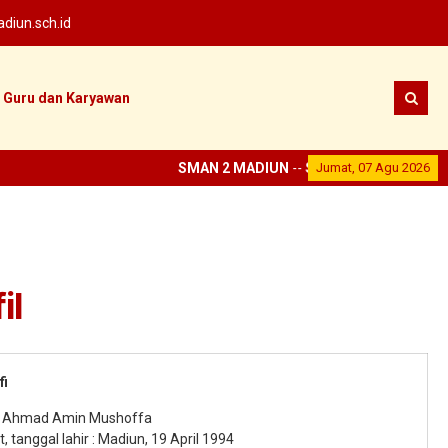
iun.sch.id
Guru dan Karyawan
SMAN 2 MADIUN
--
SEKOLAH PRESTASI
Jumat, 07 Agu 2026
--
il
fi
: Ahmad Amin Mushoffa
 tanggal lahir : Madiun, 19 April 1994