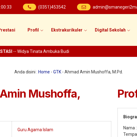
:
00
:
33
(0351)453542
admin@smanegeri2mad
restasi
Profil
Ekstrakurikuler
Digital Sekolah
TASI
-- Widya Tinata Ambuka Budi
Anda disini :
Home
-
GTK
-
Ahmad Amin Mushoffa, M.Pd.
Amin Mushoffa,
Prof
Biogra
Nama 
Guru Agama Islam
Tempat,