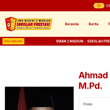
04
Beranda
Berita
P
Info Sekolah
SMAN 2 MADIUN
--
SEKOLAH PRES
Ahmad 
M.Pd.
Posisi