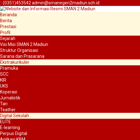
:
:
(0351)453542
admin@smanegeri2madiun.sch.id
Beranda
Berita
Prestasi
Profil
Sejarah
Visi Misi SMAN 2 Madiun
Struktur Organisasi
Sarana dan Prasarana
Ekstrakurikuler
Pramuka
SCC
KIR
UKS
Koperasi
Jurnalistik
Tari
Teather
Digital Sekolah
ELITE
E-learning
Perpus Digital
Aplikasi KBM