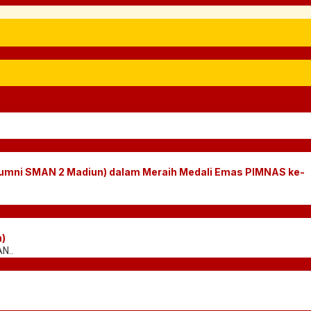
Alumni SMAN 2 Madiun) dalam Meraih Medali Emas PIMNAS ke-
n)
N..