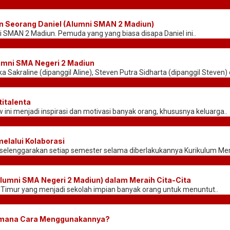
an Seorang Daniel (Alumni SMAN 2 Madiun)
 SMAN 2 Madiun. Pemuda yang yang biasa disapa Daniel ini..
lumni SMA Negeri 2 Madiun
 Sakraline (dipanggil Aline), Steven Putra Sidharta (dipanggil Steven)
italenta
ini menjadi inspirasi dan motivasi banyak orang, khususnya keluarga..
elalui Kolaborasi
 diselenggarakan setiap semester selama diberlakukannya Kurikulum Mer
lumni SMA Negeri 2 Madiun) dalam Meraih Cita-Cita
Timur yang menjadi sekolah impian banyak orang untuk menuntut..
gaimana Cara Menggunakannya?