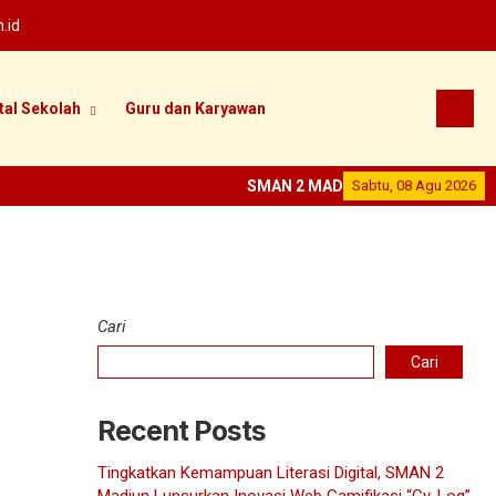
.id
tal Sekolah
Guru dan Karyawan
SMAN 2 MADIUN
Sabtu, 08 Agu 2026
--
SEKOLAH PRES
Cari
Cari
Pd
Recent Posts
.Pd
Tingkatkan Kemampuan Literasi Digital, SMAN 2