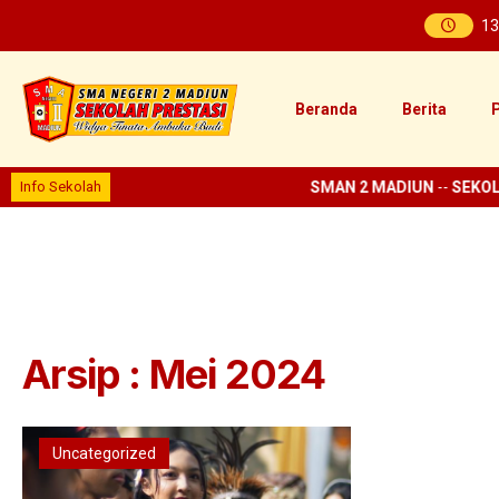
13
Beranda
Berita
P
Info Sekolah
SMAN 2 MADIUN
--
SEKOL
Arsip : Mei 2024
Uncategorized