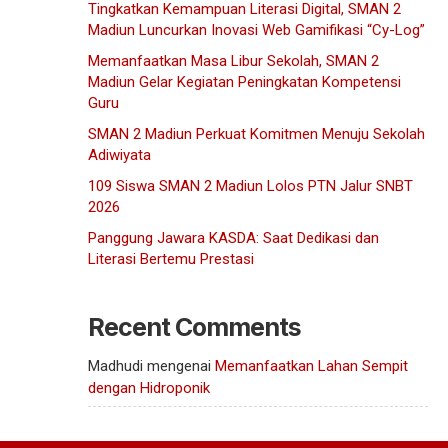
Tingkatkan Kemampuan Literasi Digital, SMAN 2
Madiun Luncurkan Inovasi Web Gamifikasi “Cy-Log”
Memanfaatkan Masa Libur Sekolah, SMAN 2
Madiun Gelar Kegiatan Peningkatan Kompetensi
Guru
SMAN 2 Madiun Perkuat Komitmen Menuju Sekolah
Adiwiyata
109 Siswa SMAN 2 Madiun Lolos PTN Jalur SNBT
2026
Panggung Jawara KASDA: Saat Dedikasi dan
Literasi Bertemu Prestasi
Recent Comments
Madhudi
mengenai
Memanfaatkan Lahan Sempit
dengan Hidroponik