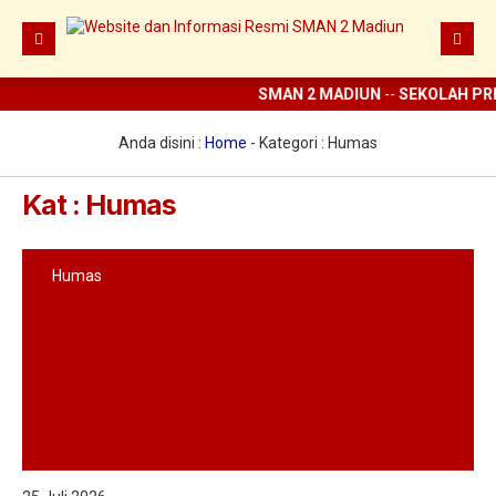
SMAN 2 MADIUN
--
SEKOLAH PRE
Beranda
Berita
Anda disini :
Home
- Kategori :
Humas
Prestasi
Kat : Humas
Profil
Ekstrakurikuler
Humas
Digital Sekolah
Guru dan Karyawan