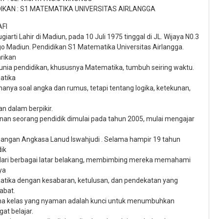
DIKAN : S1 MATEMATIKA UNIVERSITAS AIRLANGGA
FI
giarti Lahir di Madiun, pada 10 Juli 1975 tinggal di JL. Wijaya N0.3
o Madiun. Pendidikan S1 Matematika Universitas Airlangga.
arikan
unia pendidikan, khususnya Matematika, tumbuh seiring waktu.
atika
hanya soal angka dan rumus, tetapi tentang logika, ketekunan,
an dalam berpikir.
anan seorang pendidik dimulai pada tahun 2005, mulai mengajar
angan Angkasa Lanud Iswahjudi . Selama hampir 19 tahun
ik
dari berbagai latar belakang, membimbing mereka memahami
ya
tika dengan kesabaran, ketulusan, dan pendekatan yang
abat.
a kelas yang nyaman adalah kunci untuk menumbuhkan
at belajar.