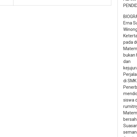
PENDI
BIOGRA
Erna Su
Winong
Ketert
pada d
Matem
bukan 
dan
kejujur
Perjal
di SMK
Penerb
mendid
siswa 
rumitn
Matema
bersah
Suasan
semang