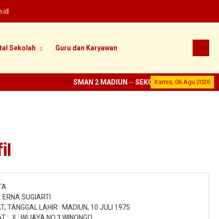
.id
tal Sekolah
Guru dan Karyawan
SMAN 2 MADIUN
--
SEKOLAH PRESTASI
Kamis, 06 Agu 2026
-- Widy
il
TA
 ERNA SUGIARTI
, TANGGAL LAHIR : MADIUN, 10 JULI 1975
 : JL. WIJAYA NO.3 WINONGO