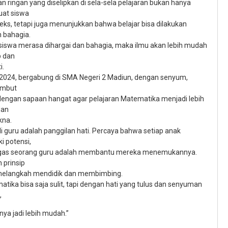
n ringan yang diselipkan di sela-sela pelajaran bukan hanya
at siswa
ileks, tetapi juga menunjukkan bahwa belajar bisa dilakukan
 bahagia.
 siswa merasa dihargai dan bahagia, maka ilmu akan lebih mudah
p dan
i.
2024, bergabung di SMA Negeri 2 Madiun, dengan senyum,
mbut
dengan sapaan hangat agar pelajaran Matematika menjadi lebih
dan
kna.
i guru adalah panggilan hati. Percaya bahwa setiap anak
i potensi,
gas seorang guru adalah membantu mereka menemukannya.
 prinsip
melangkah mendidik dan membimbing.
tika bisa saja sulit, tapi dengan hati yang tulus dan senyuman
,
ya jadi lebih mudah.”