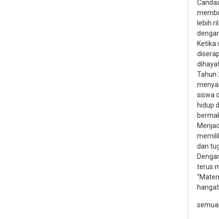
Candaa
membu
lebih r
dengan
Ketika
disera
dihayat
Tahun 
menya
siswa 
hidup 
berma
Menjad
memilik
dan tu
Dengan
terus 
“Matema
hangat
semuan