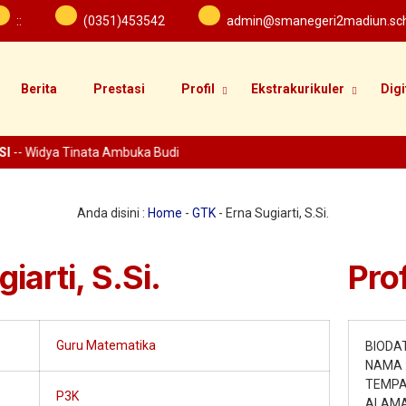
:
:
(0351)453542
admin@smanegeri2madiun.sch
Berita
Prestasi
Profil
Ekstrakurikuler
Digi
I
-- Widya Tinata Ambuka Budi
Anda disini :
Home
-
GTK
-
Erna Sugiarti, S.Si.
iarti, S.Si.
Prof
Guru Matematika
BIODA
NAMA :
TEMPAT
P3K
ALAMAT