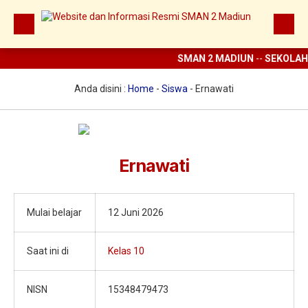
SMAN 2 MADIUN
--
SEKOLAH
Beranda
Berita
Anda disini :
Home
-
Siswa
-
Ernawati
Prestasi
Profil
Ernawati
Ekstrakurikuler
Digital Sekolah
Mulai belajar
12 Juni 2026
Guru dan Karyawan
Saat ini di
Kelas 10
NISN
15348479473