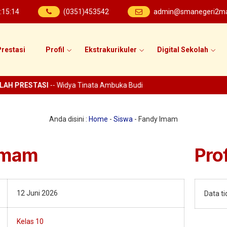
:
15
:
14
(0351)453542
admin@smanegeri2mad
restasi
Profil
Ekstrakurikuler
Digital Sekolah
AH PRESTASI
-- Widya Tinata Ambuka Budi
Anda disini :
Home
-
Siswa
-
Fandy Imam
Imam
Prof
12 Juni 2026
Data t
Kelas 10