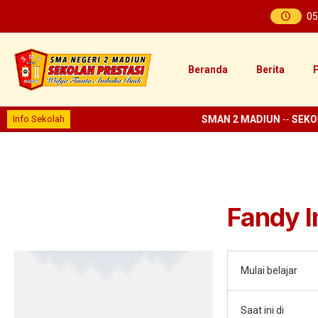
05
Beranda
Berita
P
Info Sekolah
SMAN 2 MADIUN
--
SEKOL
Fandy 
Mulai belajar
Saat ini di