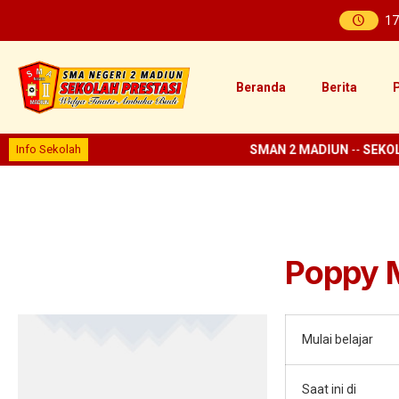
17
Beranda
Berita
P
Info Sekolah
SMAN 2 MADIUN
--
SEKOL
Poppy M
Mulai belajar
Saat ini di