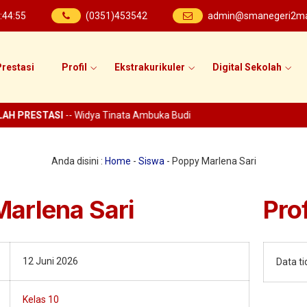
:
44
:
55
(0351)453542
admin@smanegeri2mad
restasi
Profil
Ekstrakurikuler
Digital Sekolah
AH PRESTASI
-- Widya Tinata Ambuka Budi
Anda disini :
Home
-
Siswa
-
Poppy Marlena Sari
arlena Sari
Prof
12 Juni 2026
Data t
Kelas 10