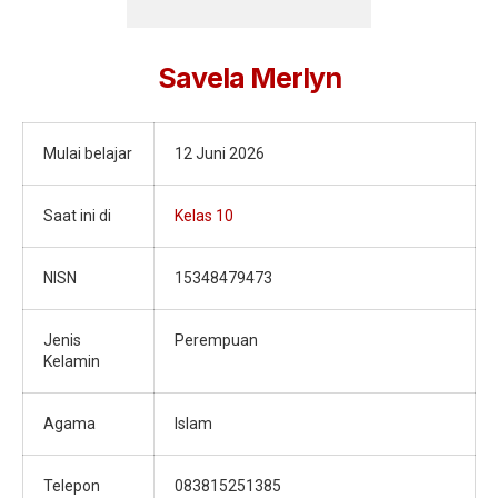
Jurnalistik
Tari
Savela Merlyn
Teather
Mulai belajar
12 Juni 2026
Saat ini di
Kelas 10
NISN
15348479473
Jenis
Perempuan
Kelamin
Agama
Islam
Telepon
083815251385