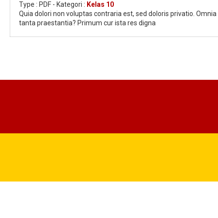
Type :
PDF
- Kategori :
Kelas 10
Quia dolori non voluptas contraria est, sed doloris privatio. Omni
tanta praestantia? Primum cur ista res digna