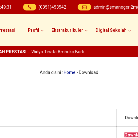
:
49
:
32
(0351)453542
admin@smanegeri2mad
restasi
Profil
Ekstrakurikuler
Digital Sekolah
H PRESTASI
-- Widya Tinata Ambuka Budi
Anda disini :
Home
-
Download
Downl
Downl