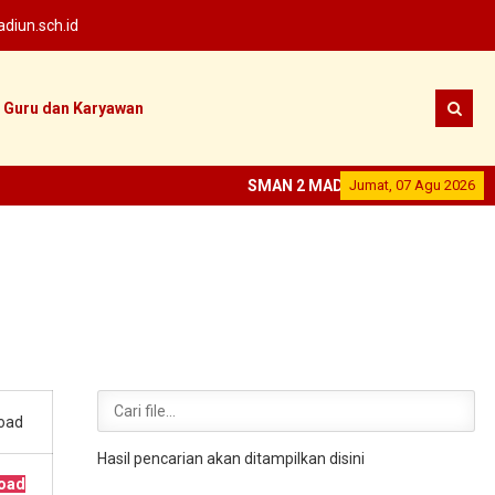
iun.sch.id
Guru dan Karyawan
SMAN 2 MADIUN
Jumat, 07 Agu 2026
--
SEKOLAH PRES
oad
Hasil pencarian akan ditampilkan disini
oad