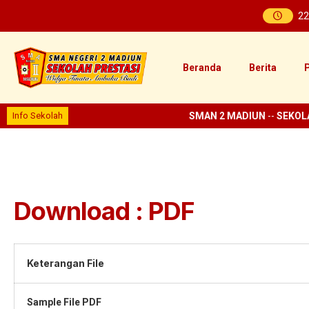
22
Beranda
Berita
P
Info Sekolah
SMAN 2 MADIUN
--
SEKOLA
Download : PDF
Keterangan File
Sample File PDF