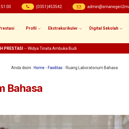
:
51
:
00
(0351)453542
admin@smanegeri2mad
restasi
Profil
Ekstrakurikuler
Digital Sekolah
PRESTASI
-- Widya Tinata Ambuka Budi
Anda disini :
Home
-
Fasilitas
-
Ruang Laboratorium Bahasa
m Bahasa