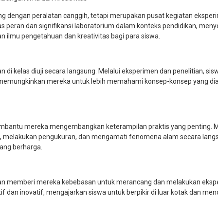
ng dengan peralatan canggih, tetapi merupakan pusat kegiatan eksper
as peran dan signifikansi laboratorium dalam konteks pendidikan, meny
ilmu pengetahuan dan kreativitas bagi para siswa.
 di kelas diuji secara langsung. Melalui eksperimen dan penelitian, sis
, memungkinkan mereka untuk lebih memahami konsep-konsep yang dia
membantu mereka mengembangkan keterampilan praktis yang penting. 
m, melakukan pengukuran, dan mengamati fenomena alam secara lang
ang berharga.
ngan memberi mereka kebebasan untuk merancang dan melakukan eksp
tif dan inovatif, mengajarkan siswa untuk berpikir di luar kotak dan men