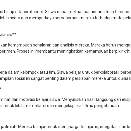
di hidup di laboratorium. Siswa dapat melihat bagaimana teori tersebut
ng lebih nyata dan memperkaya pemahaman mereka terhadap mata pela
alisis**
kan kemampuan penalaran dan analisis mereka. Mereka harus menga
erimen. Proses ini membantu meningkatkan kemampuan berpikir kritis
a dalam kelompok atau tim. Siswa belajar untuk berkolaborasi, berbag
lan sosial ini sangat penting dalam persiapan mereka untuk dunia k
*
inat dan motivasi belajar siswa. Menyaksikan hasil langsung dari eks
si untuk lebih memahami dan mengeksplorasi ilmu pengetahuan.
a ilmiah. Mereka belajar untuk menghargai kejujuran, integritas, dan ke