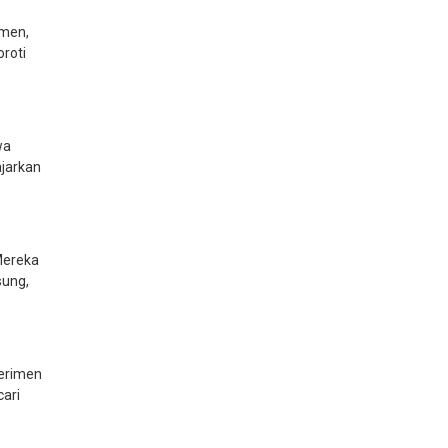
imen,
oroti
wa
jarkan
Mereka
sung,
erimen
cari