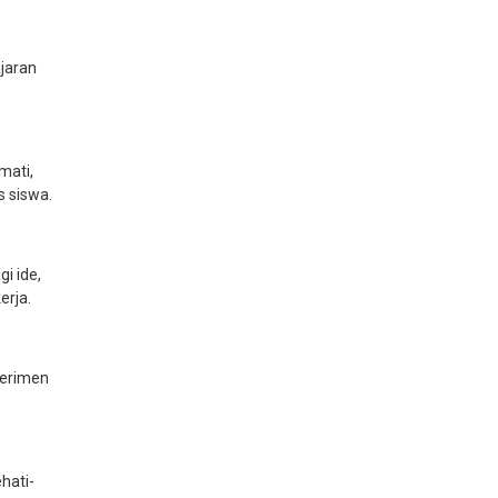
jaran
mati,
 siswa.
i ide,
erja.
perimen
hati-