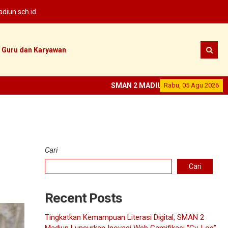
iun.sch.id
Guru dan Karyawan
SMAN 2 MADIUN
--
Rabu, 05 Agu 2026
SEKOLAH PRESTA
Cari
Cari
Recent Posts
Tingkatkan Kemampuan Literasi Digital, SMAN 2