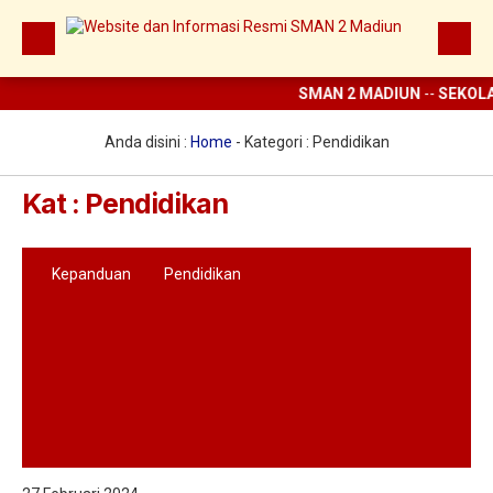
SMAN 2 MADIUN
--
SEKOLA
Beranda
Berita
Anda disini :
Home
- Kategori :
Pendidikan
Prestasi
Kat : Pendidikan
Profil
Ekstrakurikuler
Kepanduan
Pendidikan
Digital Sekolah
Guru dan Karyawan