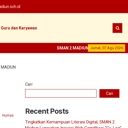
iun.sch.id
Guru dan Karyawan
SMAN 2 MADIUN
--
SEKOLAH PRESTASI
Jumat, 07 Agu 2026
--
2 MADIUN
Cari
Cari
Recent Posts
Humas
Tingkatkan Kemampuan Literasi Digital, SMAN 2