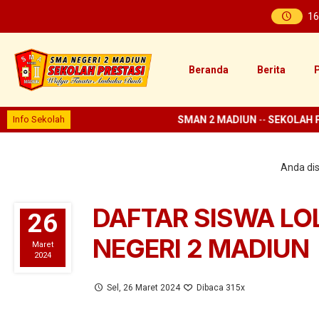
16
Beranda
Berita
P
Info Sekolah
SMAN 2 MADIUN
--
SEKOLAH PRE
Anda disi
DAFTAR SISWA LO
26
NEGERI 2 MADIUN
Maret
2024
Sel, 26 Maret 2024
Dibaca 315x