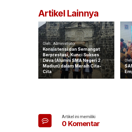
Artikel Lainnya
Oleh : Administrator
Konsistensi dan Semangat
Berprestasi, Kunci Sukses
Deva (Alumni SMA Negeri 2
Oleh
Madiun) dalam Meraih Cita-
SAN
Cita
Emp
Artikel ini memiliki
0 Komentar