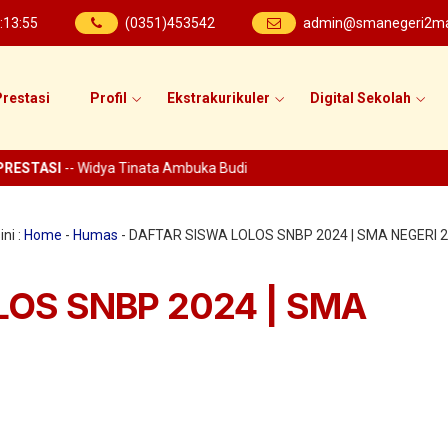
:
13
:
56
(0351)453542
admin@smanegeri2mad
restasi
Profil
Ekstrakurikuler
Digital Sekolah
STASI
-- Widya Tinata Ambuka Budi
ni :
Home
-
Humas
-
DAFTAR SISWA LOLOS SNBP 2024 | SMA NEGERI 
LOS SNBP 2024 | SMA