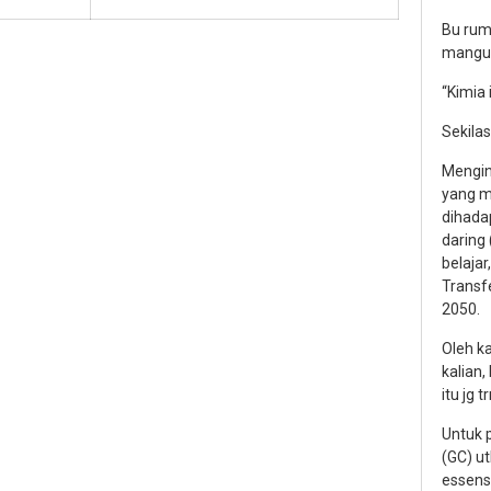
Bu rum
manguh
“Kimia
Sekilas
Mengin
yang m
dihada
daring 
belajar
Transf
2050.
Oleh ka
kalian
itu jg 
Untuk 
(GC) ut
essens