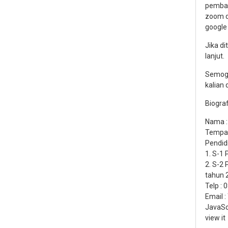
pembah
zoom d
google
Jika d
lanjut.
Semoga
kalian 
Biograf
Nama : 
Tempat
Pendidi
1. S-1
2. S-2 
tahun 
Telp :
Email 
JavaSc
view it