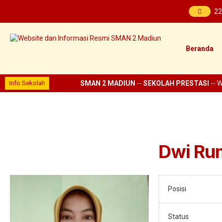
22
Beranda
Info Sekolah
SMAN 2 MADIUN
--
SEKOLAH PRESTASI
-- Wi
Dwi Rum
Posisi
Status