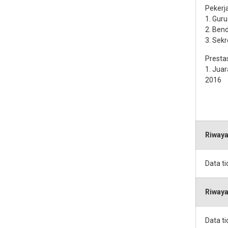
Pekerj
1. Gur
2. Ben
3. Sek
Prestas
1. Jua
2016
Riwaya
Data t
Riwaya
Data t