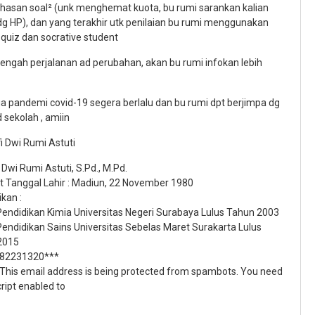
asan soal² (unk menghemat kuota, bu rumi sarankan kalian
g HP), dan yang terakhir utk penilaian bu rumi menggunakan
 quiz dan socrative student
itengah perjalanan ad perubahan, akan bu rumi infokan lebih
 pandemi covid-19 segera berlalu dan bu rumi dpt berjimpa dg
d sekolah , amiin
i Dwi Rumi Astuti
Dwi Rumi Astuti, S.Pd., M.Pd.
 Tanggal Lahir : Madiun, 22 November 1980
kan :
 Pendidikan Kimia Universitas Negeri Surabaya Lulus Tahun 2003
Pendidikan Sains Universitas Sebelas Maret Surakarta Lulus
2015
 082231320***
: This email address is being protected from spambots. You need
ript enabled to