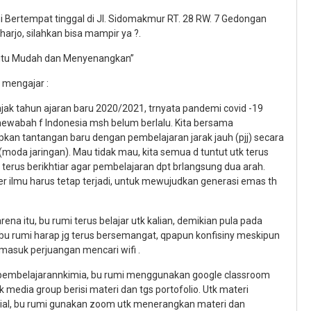
i Bertempat tinggal di Jl. Sidomakmur RT. 28 RW. 7 Gedongan
arjo, silahkan bisa mampir ya ?.
 itu Mudah dan Menyenangkan”
 mengajar :
jak tahun ajaran baru 2020/2021, trnyata pandemi covid -19
ewabah f Indonesia msh belum berlalu. Kita bersama
pkan tantangan baru dengan pembelajaran jarak jauh (pjj) secara
(moda jaringan). Mau tidak mau, kita semua d tuntut utk terus
, terus berikhtiar agar pembelajaran dpt brlangsung dua arah.
er ilmu harus tetap terjadi, untuk mewujudkan generasi emas th
rena itu, bu rumi terus belajar utk kalian, demikian pula pada
, bu rumi harap jg terus bersemangat, qpapun konfisiny meskipun
trmasuk perjuangan mencari wifi .
pembelajarannkimia, bu rumi menggunakan google classroom
k media group berisi materi dan tgs portofolio. Utk materi
ial, bu rumi gunakan zoom utk menerangkan materi dan