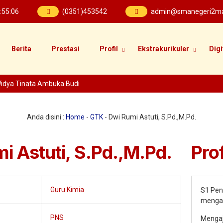
:
55
:
07
(0351)453542
admin@smanegeri2mad
Berita
Prestasi
Profil
Ekstrakurikuler
Digi
dya Tinata Ambuka Budi
Anda disini :
Home
-
GTK
-
Dwi Rumi Astuti, S.Pd.,M.Pd.
i Astuti, S.Pd.,M.Pd.
Prof
Guru Kimia
S1 Pen
mengam
PNS
Mengaj