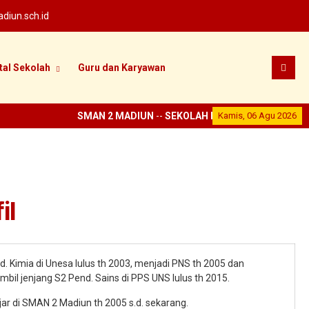
iun.sch.id
tal Sekolah
Guru dan Karyawan
SMAN 2 MADIUN
--
SEKOLAH PRESTASI
Kamis, 06 Agu 2026
-- Widya Tin
il
d. Kimia di Unesa lulus th 2003, menjadi PNS th 2005 dan
bil jenjang S2 Pend. Sains di PPS UNS lulus th 2015.
ar di SMAN 2 Madiun th 2005 s.d. sekarang.