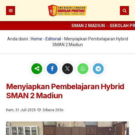
SMAN 2 MADIUN
--
SEKOLAH PRE
Beranda
Berita
Anda disini :
Home
-
Editorial
-
Menyiapkan Pembelajaran Hybrid
SMAN 2 Madiun
Prestasi
Profil
Ekstrakurikuler
Sejarah
Digital Sekolah
Visi Misi SMAN 2 Madiun
Pramuka
Menyiapkan Pembelajaran Hybrid
SMAN 2 Madiun
Guru dan Karyawan
Struktur Organisasi
SCC
ELITE
Sarana dan Prasarana
KIR
E-learning
Kam, 31 Juli 2025
Dibaca 203x
UKS
Perpus Digital
Koperasi
Aplikasi KBM