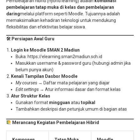
Pembelajaran hibrid (hybrid learning) adalah
kombinasi
pembelajaran tatap muka di kelas dan pembelajaran
daring
melalui platform seperti Moodle. Tujuannya adalah
memaksimalkan kehadiran teknologi untuk mendukung
fleksibilitas dan efektivitas belajar siswa.
🛠
Persiapan Awal Guru
Login ke Moodle SMAN 2 Madiun
Buka: https://elearning.sman2madiun.sch.id
Masukkan username & password guru (hubungi admin jika
belum punya akun)
Kenali Tampilan Dasbor Moodle
My courses
→ Daftar mata pelajaran yang diajar
Edit settings
→ Atur informasi dasar dan format kelas
Atur Struktur Kelas
Gunakan format
mingguan
atau
topikal
Tambahkan deskripsi dan petunjuk umum di bagian atas
Merancang Kegiatan Pembelajaran Hibrid
Komponen
Tatap Muka
Moodle