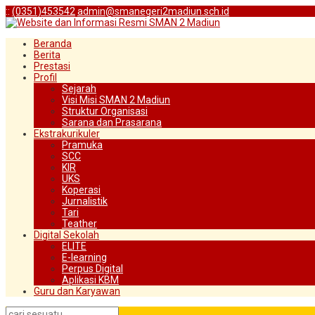
:
:
(0351)453542
admin@smanegeri2madiun.sch.id
Beranda
Berita
Prestasi
Profil
Sejarah
Visi Misi SMAN 2 Madiun
Struktur Organisasi
Sarana dan Prasarana
Ekstrakurikuler
Pramuka
SCC
KIR
UKS
Koperasi
Jurnalistik
Tari
Teather
Digital Sekolah
ELITE
E-learning
Perpus Digital
Aplikasi KBM
Guru dan Karyawan