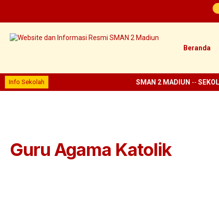
Beranda
Info Sekolah
SMAN 2 MADIUN
--
SEKOL
Guru Agama Katolik
Marselina Nango, S.Pd.
Guru Agama Katolik