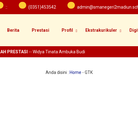
:
:
(0351)453542
admin@smanegeri2madiun.sch
Berita
Prestasi
Profil
Ekstrakurikuler
Digi
AH PRESTASI
-- Widya Tinata Ambuka Budi
Anda disini :
Home
-
GTK