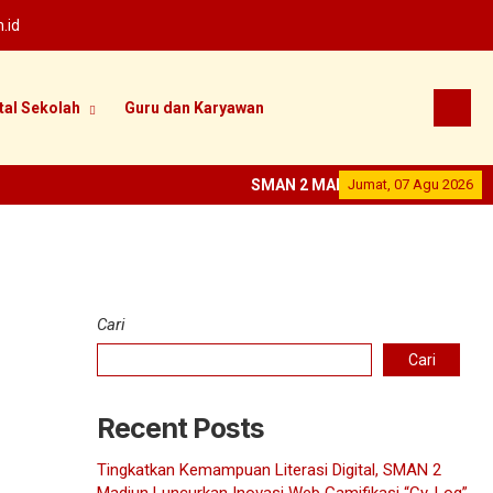
.id
tal Sekolah
Guru dan Karyawan
SMAN 2 MADIUN
Jumat, 07 Agu 2026
--
SEKOLAH PRE
Cari
Cari
Recent Posts
Tingkatkan Kemampuan Literasi Digital, SMAN 2