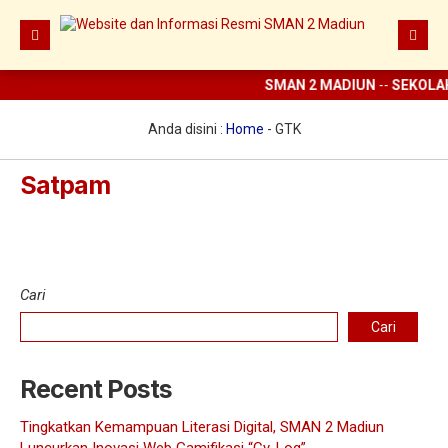
SMAN 2 MADIUN
--
SEKOLAH
Beranda
Berita
Anda disini :
Home
-
GTK
Prestasi
Moh. Muthahar
Satpam
Satpam
Profil
Ekstrakurikuler
Sejarah
Digital Sekolah
Visi Misi SMAN 2 Madiun
Pramuka
Cari
Guru dan Karyawan
Struktur Organisasi
SCC
ELITE
Cari
Sarana dan Prasarana
KIR
E-learning
Recent Posts
UKS
Perpus Digital
Tingkatkan Kemampuan Literasi Digital, SMAN 2 Madiun
Koperasi
Aplikasi KBM