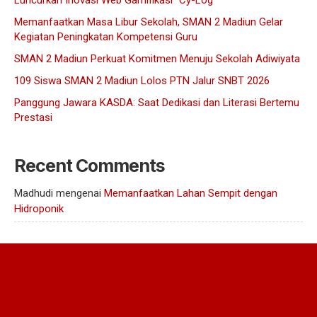
Luncurkan Inovasi Web Gamifikasi “Cy-Log”
Jurnalistik
Memanfaatkan Masa Libur Sekolah, SMAN 2 Madiun Gelar
Kegiatan Peningkatan Kompetensi Guru
Tari
SMAN 2 Madiun Perkuat Komitmen Menuju Sekolah Adiwiyata
Teather
109 Siswa SMAN 2 Madiun Lolos PTN Jalur SNBT 2026
Panggung Jawara KASDA: Saat Dedikasi dan Literasi Bertemu
Prestasi
Recent Comments
Madhudi
mengenai
Memanfaatkan Lahan Sempit dengan
Hidroponik