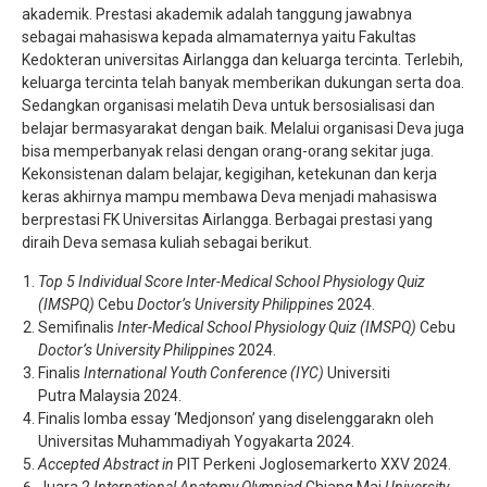
akademik. Prestasi akademik adalah tanggung jawabnya
sebagai mahasiswa kepada almamaternya yaitu Fakultas
Kedokteran universitas Airlangga dan keluarga tercinta. Terlebih,
keluarga tercinta telah banyak memberikan dukungan serta doa.
Sedangkan organisasi melatih Deva untuk bersosialisasi dan
belajar bermasyarakat dengan baik. Melalui organisasi Deva juga
bisa memperbanyak relasi dengan orang-orang sekitar juga.
Kekonsistenan dalam belajar, kegigihan, ketekunan dan kerja
keras akhirnya mampu membawa Deva menjadi mahasiswa
berprestasi FK Universitas Airlangga. Berbagai prestasi yang
diraih Deva semasa kuliah sebagai berikut.
Top 5 Individual Score Inter-Medical School Physiology Quiz
(IMSPQ)
Cebu
Doctor’s University Philippines
2024.
Semifinalis
Inter-Medical School Physiology Quiz (IMSPQ)
Cebu
Doctor’s University Philippines
2024.
Finalis
International Youth Conference (IYC)
Universiti
Putra Malaysia 2024.
Finalis lomba essay ‘Medjonson’ yang diselenggarakn oleh
Universitas Muhammadiyah Yogyakarta 2024.
Accepted Abstract in
PIT Perkeni Joglosemarkerto XXV 2024.