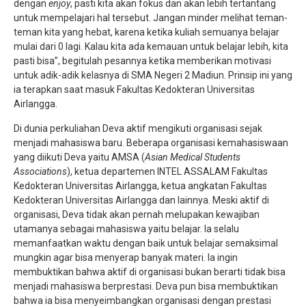
dengan
enjoy
, pasti kita akan fokus dan akan lebih tertantang
untuk mempelajari hal tersebut. Jangan minder melihat teman-
teman kita yang hebat, karena ketika kuliah semuanya belajar
mulai dari 0 lagi. Kalau kita ada kemauan untuk belajar lebih, kita
pasti bisa”, begitulah pesannya ketika memberikan motivasi
untuk adik-adik kelasnya di SMA Negeri 2 Madiun. Prinsip ini yang
ia terapkan saat masuk Fakultas Kedokteran Universitas
Airlangga.
Di dunia perkuliahan Deva aktif mengikuti organisasi sejak
menjadi mahasiswa baru. Beberapa organisasi kemahasiswaan
yang diikuti Deva yaitu AMSA (
Asian Medical Students
Associations
), ketua departemen INTEL ASSALAM Fakultas
Kedokteran Universitas Airlangga, ketua angkatan Fakultas
Kedokteran Universitas Airlangga dan lainnya. Meski aktif di
organisasi, Deva tidak akan pernah melupakan kewajiban
utamanya sebagai mahasiswa yaitu belajar. Ia selalu
memanfaatkan waktu dengan baik untuk belajar semaksimal
mungkin agar bisa menyerap banyak materi. Ia ingin
membuktikan bahwa aktif di organisasi bukan berarti tidak bisa
menjadi mahasiswa berprestasi. Deva pun bisa membuktikan
bahwa ia bisa menyeimbangkan organisasi dengan prestasi