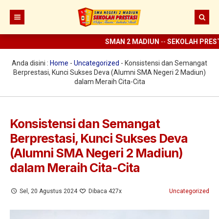
SMAN 2 MADIUN
--
SEKOLAH PRESTAS
Beranda
Berita
Anda disini :
Home
-
Uncategorized
-
Konsistensi dan Semangat
Berprestasi, Kunci Sukses Deva (Alumni SMA Negeri 2 Madiun)
Prestasi
dalam Meraih Cita-Cita
Profil
Ekstrakurikuler
Sejarah
Konsistensi dan Semangat
Berprestasi, Kunci Sukses Deva
Digital Sekolah
Visi Misi SMAN 2 Madiun
Pramuka
(Alumni SMA Negeri 2 Madiun)
Guru dan Karyawan
Struktur Organisasi
SCC
ELITE
dalam Meraih Cita-Cita
Sarana dan Prasarana
KIR
E-learning
Sel, 20 Agustus 2024
Dibaca 427x
Uncategorized
UKS
Perpus Digital
Koperasi
Aplikasi KBM