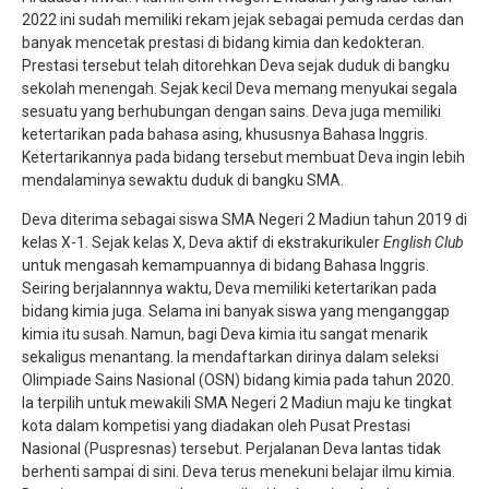
2022 ini sudah memiliki rekam jejak sebagai pemuda cerdas dan
banyak mencetak prestasi di bidang kimia dan kedokteran.
Prestasi tersebut telah ditorehkan Deva sejak duduk di bangku
sekolah menengah. Sejak kecil Deva memang menyukai segala
sesuatu yang berhubungan dengan sains. Deva juga memiliki
ketertarikan pada bahasa asing, khususnya Bahasa Inggris.
Ketertarikannya pada bidang tersebut membuat Deva ingin lebih
mendalaminya sewaktu duduk di bangku SMA.
Deva diterima sebagai siswa SMA Negeri 2 Madiun tahun 2019 di
kelas X-1. Sejak kelas X, Deva aktif di ekstrakurikuler
English Club
untuk mengasah kemampuannya di bidang Bahasa Inggris.
Seiring berjalannnya waktu, Deva memiliki ketertarikan pada
bidang kimia juga. Selama ini banyak siswa yang menganggap
kimia itu susah. Namun, bagi Deva kimia itu sangat menarik
sekaligus menantang. Ia mendaftarkan dirinya dalam seleksi
Olimpiade Sains Nasional (OSN) bidang kimia pada tahun 2020.
Ia terpilih untuk mewakili SMA Negeri 2 Madiun maju ke tingkat
kota dalam kompetisi yang diadakan oleh Pusat Prestasi
Nasional (Puspresnas) tersebut. Perjalanan Deva lantas tidak
berhenti sampai di sini. Deva terus menekuni belajar ilmu kimia.