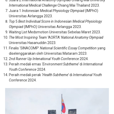
Juara 2
International Anatomy Olympiad
Chiang Mai
University
International Medical Challenge
Chiang Mai Thailand 2023.
Juara 1
Indonesian Medical Physiology Olympiad
(IMPhO)
Universitas Airlangga 2023.
Top
5
Best Individual Score in Indonesian Medical Physiology
Olympiad
(IMPhO) Universitas Airlangga 2023.
Waiting List Medsmotion Universitas Sebelas Maret 2023.
The Most Inspiring Team
‘AORTA’
National Anatomy Olympiad
Universitas Hasanuddin 2023.
Finalis ‘SINACOMP’
National Scientific Essay Competition
yang
diselenggarakan oleh Universitas Mataram 2023.
2
nd
Runner Up Intenational Youth Conference
2024.
Peraih medali emas
‘Environment Subtheme’
di
International
Youth Conference
2024.
Peraih medali perak
‘Health Subtheme’
di
International Youth
Conference
2024.