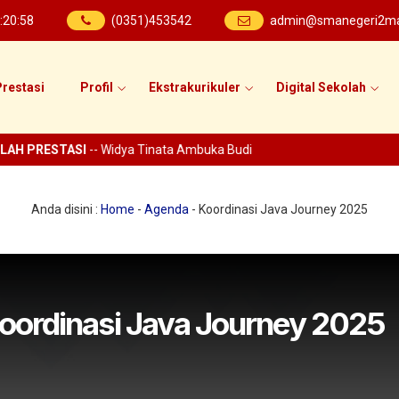
:
20
:
58
(0351)453542
admin@smanegeri2mad
restasi
Profil
Ekstrakurikuler
Digital Sekolah
AH PRESTASI
-- Widya Tinata Ambuka Budi
Anda disini :
Home
-
Agenda
-
Koordinasi Java Journey 2025
ordinasi Java Journey 2025