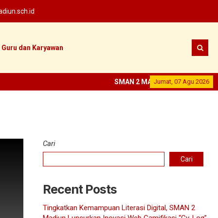
iun.sch.id
Guru dan Karyawan
SMAN 2 MADIUN
Jumat, 07 Agu 2026
--
SEKOLAH PRE
Cari
Cari
Recent Posts
Tingkatkan Kemampuan Literasi Digital, SMAN 2