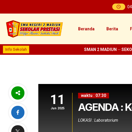
04
Beranda
Berita
P
Info Sekolah
SMAN 2 MADIUN
--
SEKOL
11
waktu : 07:30
AGENDA : Ko
Jun 2025
LOKASI : Laboratorium