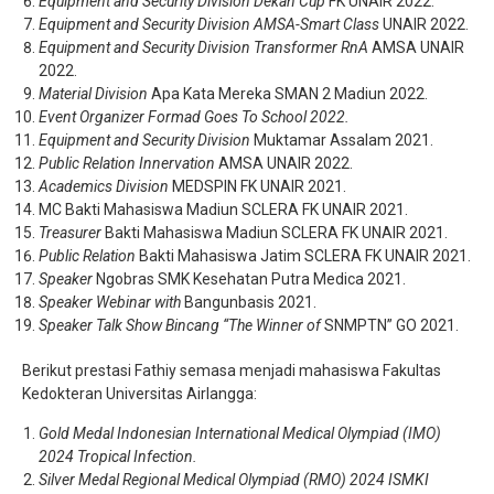
Equipment and Security Division Dekan Cup
FK UNAIR 2022.
Equipment and Security Division AMSA-Smart Class
UNAIR 2022.
Equipment and Security Division Transformer RnA
AMSA UNAIR
2022.
Material Division
Apa Kata Mereka SMAN 2 Madiun 2022.
Event Organizer Formad Goes To School 2022.
Equipment and Security Division
Muktamar Assalam 2021.
Public Relation Innervation
AMSA UNAIR 2022.
Academics Division
MEDSPIN FK UNAIR 2021.
MC Bakti Mahasiswa Madiun SCLERA FK UNAIR 2021.
Treasurer
Bakti Mahasiswa Madiun SCLERA FK UNAIR 2021.
Public Relation
Bakti Mahasiswa Jatim SCLERA FK UNAIR 2021.
Speaker
Ngobras SMK Kesehatan Putra Medica 2021.
Speaker Webinar with
Bangunbasis 2021.
Speaker Talk Show Bincang “The Winner of
SNMPTN” GO 2021.
Berikut prestasi Fathiy semasa menjadi mahasiswa Fakultas
Kedokteran Universitas Airlangga:
Gold Medal Indonesian International Medical Olympiad (IMO)
2024 Tropical Infection.
Silver Medal Regional Medical Olympiad (RMO) 2024 ISMKI