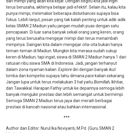
dari mimpi yang akan kita kejar. Dengan begitu kita jadi ingin
terus berusaha, akhirnya belajar jadi efektif. Selain itu, kalau kita
punya mimpi, minimalisir beberapa
disturbances
supaya bisa
fokus. Lebih lanjut, pesan yang tak kalah penting untuk adik-adik
kelas SMAN 2 Madiun yaitu jangan mudah puas dengan satu
pencapaian. Di luar sana banyak sekali orang yang keren, orang
yang terus berusaha mengejar mimpi dan terus menambah
mimpinya. Saingan kita dalam mengejar cita-cita bukan hanya
teman-teman di Madiun. Mungkin kita merasa sudah cukup
keren di Madiun, tapi ingat, siswa di SMAN 2 Madiun hanya 1 dari
ratusan ribu siswa SMA di Indonesia. Jadi, jangan terhanyut
dalam zona nyaman kalian.
Explore
diri dengan banyak ikut
lomba dan kompetisi supaya tahu dimana
pace
kalian sekarang.
Jangan lupa untuk terus melakukan 3 hal yaitu
Bismillah
, Ikhtiar,
dan Tawakkal. Harapan Fathiy untuk ke depannya semoga lebih
banyak mengukir prestasi dan lebih semangat untuk bermimpi.
Semoga SMAN 2 Madiun terus jaya dan meraih berbagai
prestasi di kancah nasional atau bahkan internasional.
***
Author dan Editor: Nurul Ika Noviyanti, M.Pd. (Guru SMAN 2