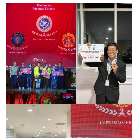
Jurnalistik
Tari
Teather