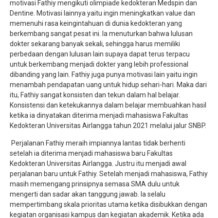
motivasi Fathiy mengikuti olimpiade kedokteran Medspin dan
Dentine. Motivasi lainnya yaitu ingin meningkatkan value dan
memenuhi rasa keingintahuan di dunia kedokteran yang
berkembang sangat pesat ini. Ia menuturkan bahwa lulusan
dokter sekarang banyak sekali, sehingga harus memiliki
perbedaan dengan lulusan lain supaya dapat terus terpacu
untuk berkembang menjadi dokter yang lebih professional
dibanding yang lain. Fathiy juga punya motivasi lain yaitu ingin
menambah pendapatan uang untuk hidup sehari-hari. Maka dari
itu, Fathiy sangat konsisten dan tekun dalam hal belajar.
Konsistensi dan ketekukannya dalam belajar membuahkan hasil
ketika ia dinyatakan diterima menjadi mahasiswa Fakultas
Kedokteran Universitas Airlangga tahun 2021 melalui jalur SNBP.
Perjalanan Fathiy meraih impiannya lantas tidak berhenti
setelah ia diterima menjadi mahasiswa baru Fakultas
Kedokteran Universitas Airlangga. Justru itu menjadi awal
perjalanan baru untuk Fathiy. Setelah menjadi mahasiswa, Fathiy
masih memengang prinsipnya semasa SMA dulu untuk
mengerti dan sadar akan tanggung jawab. Ia selalu
mempertimbang skala prioritas utama ketika disibukkan dengan
kegiatan organisasi kampus dan kegiatan akademik. Ketika ada