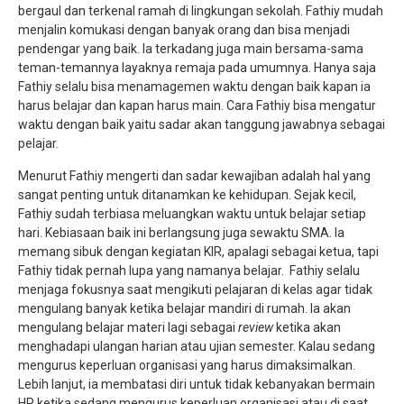
bergaul dan terkenal ramah di lingkungan sekolah. Fathiy mudah
menjalin komukasi dengan banyak orang dan bisa menjadi
pendengar yang baik. Ia terkadang juga main bersama-sama
teman-temannya layaknya remaja pada umumnya. Hanya saja
Fathiy selalu bisa menamagemen waktu dengan baik kapan ia
harus belajar dan kapan harus main. Cara Fathiy bisa mengatur
waktu dengan baik yaitu sadar akan tanggung jawabnya sebagai
pelajar.
Menurut Fathiy mengerti dan sadar kewajiban adalah hal yang
sangat penting untuk ditanamkan ke kehidupan. Sejak kecil,
Fathiy sudah terbiasa meluangkan waktu untuk belajar setiap
hari. Kebiasaan baik ini berlangsung juga sewaktu SMA. Ia
memang sibuk dengan kegiatan KIR, apalagi sebagai ketua, tapi
Fathiy tidak pernah lupa yang namanya belajar. Fathiy selalu
menjaga fokusnya saat mengikuti pelajaran di kelas agar tidak
mengulang banyak ketika belajar mandiri di rumah. Ia akan
mengulang belajar materi lagi sebagai
review
ketika akan
menghadapi ulangan harian atau ujian semester. Kalau sedang
mengurus keperluan organisasi yang harus dimaksimalkan.
Lebih lanjut, ia membatasi diri untuk tidak kebanyakan bermain
HP ketika sedang mengurus keperluan organisasi atau di saat