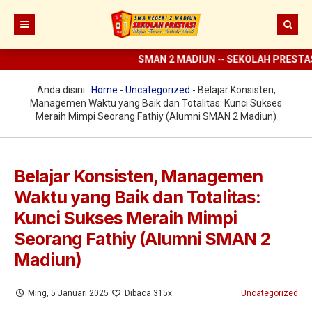
SMAN 2 MADIUN
--
SEKOLAH PRESTASI
--
Beranda
Berita
Anda disini :
Home
-
Uncategorized
-
Belajar Konsisten,
Managemen Waktu yang Baik dan Totalitas: Kunci Sukses
Prestasi
Meraih Mimpi Seorang Fathiy (Alumni SMAN 2 Madiun)
Profil
Ekstrakurikuler
Sejarah
Belajar Konsisten, Managemen
Waktu yang Baik dan Totalitas:
Digital Sekolah
Visi Misi SMAN 2 Madiun
Pramuka
Kunci Sukses Meraih Mimpi
Guru dan Karyawan
Struktur Organisasi
SCC
ELITE
Seorang Fathiy (Alumni SMAN 2
Sarana dan Prasarana
KIR
E-learning
Madiun)
UKS
Perpus Digital
Ming, 5 Januari 2025
Dibaca 315x
Uncategorized
Koperasi
Aplikasi KBM