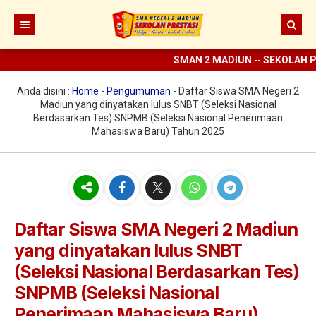
SMAN 2 MADIUN
--
SEKOLAH P
Beranda
Berita
Anda disini :
Home
-
Pengumuman
-
Daftar Siswa SMA Negeri 2
Madiun yang dinyatakan lulus SNBT (Seleksi Nasional
Prestasi
Berdasarkan Tes) SNPMB (Seleksi Nasional Penerimaan
Mahasiswa Baru) Tahun 2025
Profil
Ekstrakurikuler
Sejarah
Digital Sekolah
Visi Misi SMAN 2 Madiun
Pramuka
Guru dan Karyawan
Struktur Organisasi
SCC
ELITE
Daftar Siswa SMA Negeri 2 Madiun
yang dinyatakan lulus SNBT
Sarana dan Prasarana
KIR
E-learning
(Seleksi Nasional Berdasarkan Tes)
UKS
Perpus Digital
SNPMB (Seleksi Nasional
Koperasi
Aplikasi KBM
Penerimaan Mahasiswa Baru)