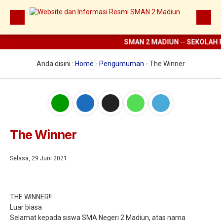
SMAN 2 MADIUN
--
SEKOLAH 
Beranda
Berita
Anda disini :
Home
-
Pengumuman
-
The Winner
Prestasi
Profil
Ekstrakurikuler
The Winner
Digital Sekolah
Guru dan Karyawan
Selasa, 29 Juni 2021
THE WINNER!!
Luar biasa
Selamat kepada siswa SMA Negeri 2 Madiun, atas nama