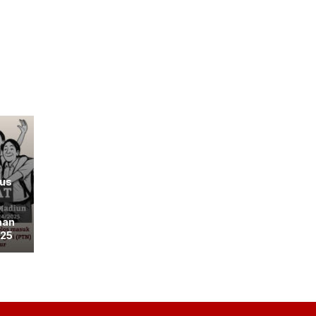
lus
aan
025