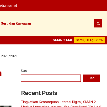
iun.sch.id
Guru dan Karyawan
SMAN 2 MADIUN
--
Sabtu, 08 Agu 2026
SEKOLAH PRESTA
n 2020/2021
n
Cari
Cari
Recent Posts
Tingkatkan Kemampuan Literasi Digital, SMAN 2