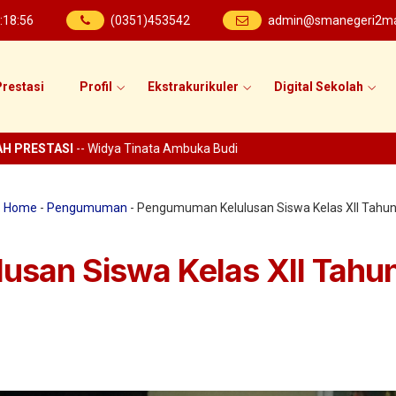
:
18
:
57
(0351)453542
admin@smanegeri2mad
restasi
Profil
Ekstrakurikuler
Digital Sekolah
PRESTASI
-- Widya Tinata Ambuka Budi
:
Home
-
Pengumuman
-
Pengumuman Kelulusan Siswa Kelas XII Tahu
san Siswa Kelas XII Tahu