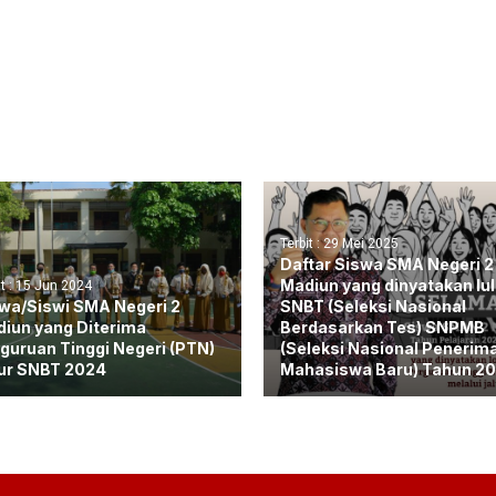
Terbit : 29 Mei 2025
Daftar Siswa SMA Negeri 2
Madiun yang dinyatakan lu
it : 15 Jun 2024
wa/Siswi SMA Negeri 2
SNBT (Seleksi Nasional
iun yang Diterima
Berdasarkan Tes) SNPMB
guruan Tinggi Negeri (PTN)
(Seleksi Nasional Penerim
ur SNBT 2024
Mahasiswa Baru) Tahun 2