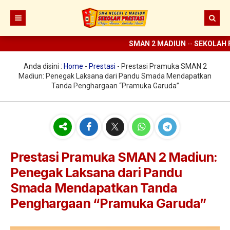
SMAN 2 MADIUN
--
SEKOLAH P
Beranda
Berita
Anda disini :
Home
-
Prestasi
-
Prestasi Pramuka SMAN 2
Madiun: Penegak Laksana dari Pandu Smada Mendapatkan
Prestasi
Tanda Penghargaan “Pramuka Garuda”
Profil
Ekstrakurikuler
Sejarah
Digital Sekolah
Visi Misi SMAN 2 Madiun
Pramuka
Prestasi Pramuka SMAN 2 Madiun:
Guru dan Karyawan
Struktur Organisasi
SCC
ELITE
Penegak Laksana dari Pandu
Sarana dan Prasarana
KIR
E-learning
Smada Mendapatkan Tanda
Penghargaan “Pramuka Garuda”
UKS
Perpus Digital
Koperasi
Aplikasi KBM