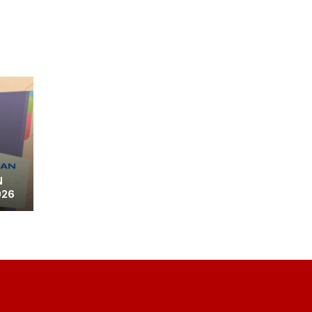
N
026