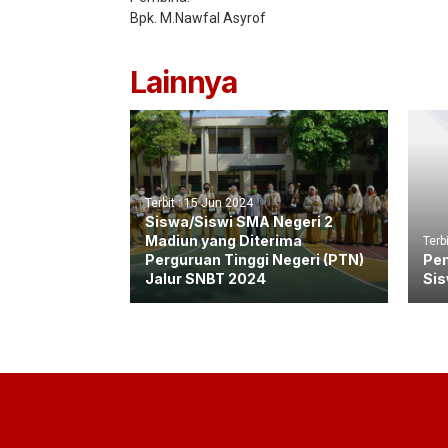
Bpk. M.Nawfal Asyrof
Lainnya
Terbit : 15 Jun 2024
Siswa/Siswi SMA Negeri 2
Madiun yang Diterima
Terb
Perguruan Tinggi Negeri (PTN)
Pem
Jalur SNBT 2024
Sis