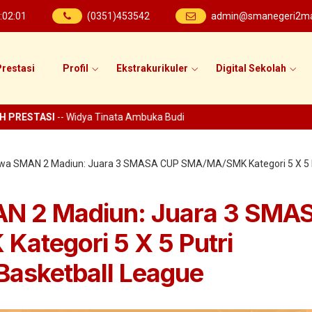
:
02
:
01
(0351)453542
admin@smanegeri2mad
restasi
Profil
Ekstrakurikuler
Digital Sekolah
RESTASI
-- Widya Tinata Ambuka Budi
swa SMAN 2 Madiun: Juara 3 SMASA CUP SMA/MA/SMK Kategori 5 X 5 
AN 2 Madiun: Juara 3 SMA
tegori 5 X 5 Putri
asketball League