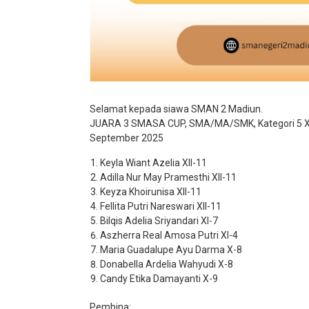
Selamat kepada siawa SMAN 2 Madiun.
JUARA 3 SMASA CUP, SMA/MA/SMK, Kategori 5 X 5
September 2025
⁠Keyla Wiant Azelia XII-11
⁠Adilla Nur May Pramesthi XII-11
⁠Keyza Khoirunisa XII-11
⁠⁠Fellita Putri Nareswari XII-11
⁠Bilqis Adelia Sriyandari XI-7
⁠Aszherra Real Amosa Putri XI-4
⁠Maria Guadalupe Ayu Darma X-8
⁠Donabella Ardelia Wahyudi X-8
⁠Candy Etika Damayanti X-9
Pembina: