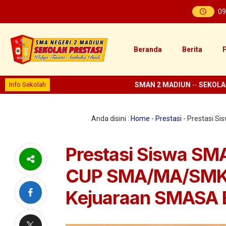
09
Beranda
Berita
P
Info Sekolah
SMAN 2 MADIUN
--
SEKOLAH P
Anda disini :
Home
-
Prestasi
-
Prestasi Si
Prestasi Siswa SM
CUP SMA/MA/SMK Ka
Kejuaraan SMASA B