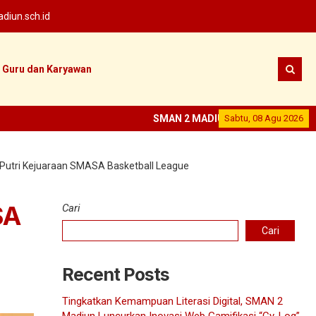
iun.sch.id
Guru dan Karyawan
SMAN 2 MADIUN
--
Sabtu, 08 Agu 2026
SEKOLAH PRESTAS
Putri Kejuaraan SMASA Basketball League
SA
Cari
Cari
Recent Posts
Tingkatkan Kemampuan Literasi Digital, SMAN 2