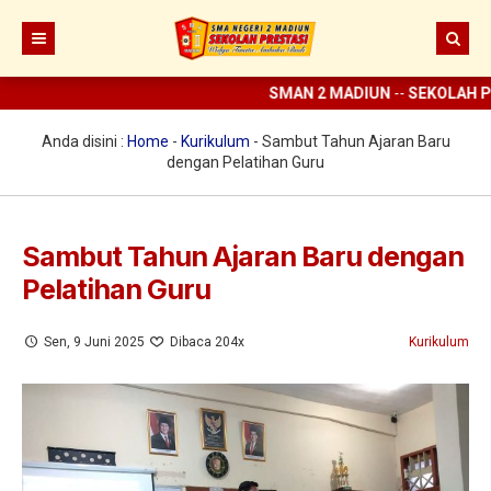
SMAN 2 MADIUN
--
SEKOLAH PR
Beranda
Berita
Anda disini :
Home
-
Kurikulum
-
Sambut Tahun Ajaran Baru
dengan Pelatihan Guru
Prestasi
Profil
Sambut Tahun Ajaran Baru dengan
Ekstrakurikuler
Sejarah
Pelatihan Guru
Digital Sekolah
Visi Misi SMAN 2 Madiun
Pramuka
Sen, 9 Juni 2025
Dibaca 204x
Kurikulum
Guru dan Karyawan
Struktur Organisasi
SCC
ELITE
Sarana dan Prasarana
KIR
E-learning
UKS
Perpus Digital
Koperasi
Aplikasi KBM