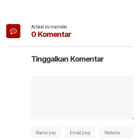
Artikel ini memiliki
0 Komentar
Tinggalkan Komentar