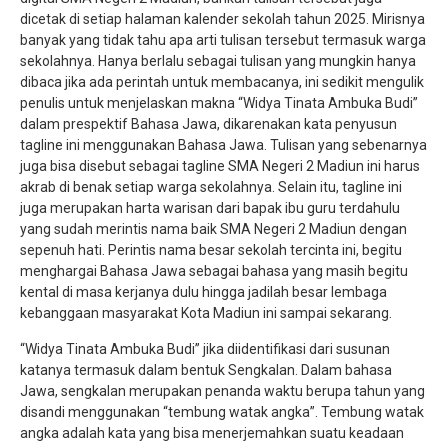
dicetak di setiap halaman kalender sekolah tahun 2025. Mirisnya
banyak yang tidak tahu apa arti tulisan tersebut termasuk warga
sekolahnya. Hanya berlalu sebagai tulisan yang mungkin hanya
dibaca jika ada perintah untuk membacanya, ini sedikit mengulik
penulis untuk menjelaskan makna “Widya Tinata Ambuka Budi”
dalam prespektif Bahasa Jawa, dikarenakan kata penyusun
tagline ini menggunakan Bahasa Jawa. Tulisan yang sebenarnya
juga bisa disebut sebagai tagline SMA Negeri 2 Madiun ini harus
akrab di benak setiap warga sekolahnya. Selain itu, tagline ini
juga merupakan harta warisan dari bapak ibu guru terdahulu
yang sudah merintis nama baik SMA Negeri 2 Madiun dengan
sepenuh hati. Perintis nama besar sekolah tercinta ini, begitu
menghargai Bahasa Jawa sebagai bahasa yang masih begitu
kental di masa kerjanya dulu hingga jadilah besar lembaga
kebanggaan masyarakat Kota Madiun ini sampai sekarang.
“Widya Tinata Ambuka Budi” jika diidentifikasi dari susunan
katanya termasuk dalam bentuk Sengkalan. Dalam bahasa
Jawa, sengkalan merupakan penanda waktu berupa tahun yang
disandi menggunakan “tembung watak angka”. Tembung watak
angka adalah kata yang bisa menerjemahkan suatu keadaan