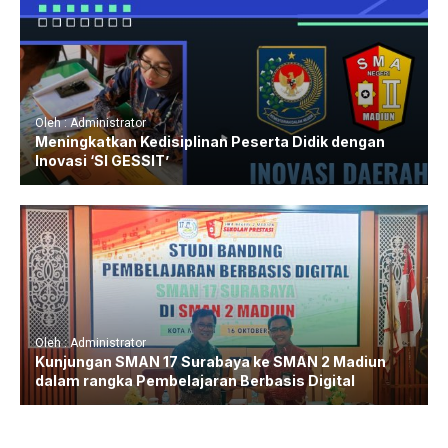
Oleh : Administrator
Meningkatkan Kedisiplinan Peserta Didik dengan
Inovasi ‘SI GESSIT’
Oleh : Administrator
Kunjungan SMAN 17 Surabaya ke SMAN 2 Madiun
dalam rangka Pembelajaran Berbasis Digital