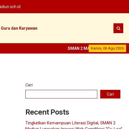
iun.sch.id
Guru dan Karyawan
SMAN 2 MADIUN
Kamis, 06 Agu 2026
--
SEKOLAH PR
Cari
Cari
Recent Posts
Tingkatkan Kemampuan Literasi Digital, SMAN 2