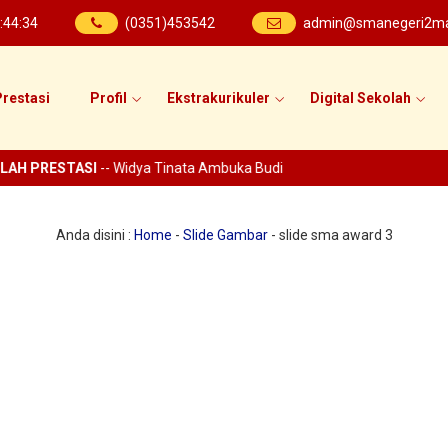
:
44
:
34
(0351)453542
admin@smanegeri2mad
restasi
Profil
Ekstrakurikuler
Digital Sekolah
LAH PRESTASI
-- Widya Tinata Ambuka Budi
Anda disini :
Home
-
Slide Gambar
-
slide sma award 3