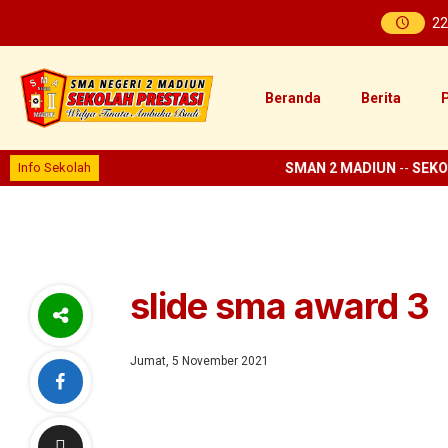
22
Beranda
Berita
P
Info Sekolah
SMAN 2 MADIUN
--
SEKO
slide sma award 3
Jumat, 5 November 2021