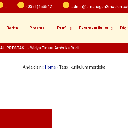
:
:
(0351)453542
admin@smanegeri2madiun.sch
Berita
Prestasi
Profil
Ekstrakurikuler
Digi
AH PRESTASI
-- Widya Tinata Ambuka Budi
Anda disini :
Home
- Tags :
kurikulum merdeka