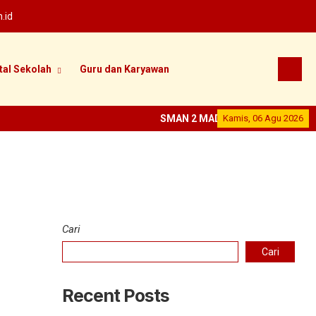
.id
tal Sekolah
Guru dan Karyawan
SMAN 2 MADIUN
Kamis, 06 Agu 2026
--
SEKOLAH PRE
Cari
Cari
Recent Posts