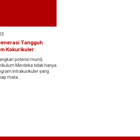
25
enerasi Tangguh
am Kokurikuler
gkan potensi murid,
ikulum Merdeka tidak hanya
gram intrakurikuler yang
tiap mata..