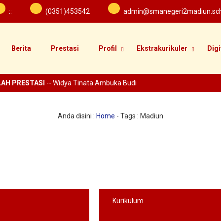
:
:
(0351)453542
admin@smanegeri2madiun.sch
Berita
Prestasi
Profil
Ekstrakurikuler
Digi
AH PRESTASI
-- Widya Tinata Ambuka Budi
Anda disini :
Home
- Tags :
Madiun
Kurikulum