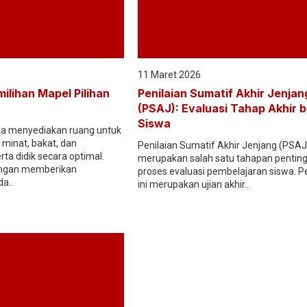
11 Maret 2026
milihan Mapel Pilihan
Penilaian Sumatif Akhir Jenjan
(PSAJ): Evaluasi Tahap Akhir b
Siswa
a menyediakan ruang untuk
inat, bakat, dan
Penilaian Sumatif Akhir Jenjang (PSAJ
a didik secara optimal.
merupakan salah satu tahapan pentin
engan memberikan
proses evaluasi pembelajaran siswa. Pe
a..
ini merupakan ujian akhir..