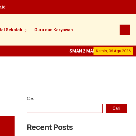
.id
tal Sekolah
Guru dan Karyawan
SMAN 2 MADIUN
Kamis, 06 Agu 2026
--
SEKOLAH PRE
Cari
Cari
Recent Posts