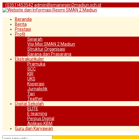
:
:
(0351)453542
admin@smanegeri2madiun.sch.id
Beranda
Berita
Prestasi
Profil
Sejarah
Visi Misi SMAN 2 Madiun
Struktur Organisasi
Sarana dan Prasarana
Ekstrakurikuler
Pramuka
SCC
KIR
UKS
Koperasi
Jurnalistik
Tari
Teather
Digital Sekolah
ELITE
E-learning
Perpus Digital
Aplikasi KBM
Guru dan Karyawan