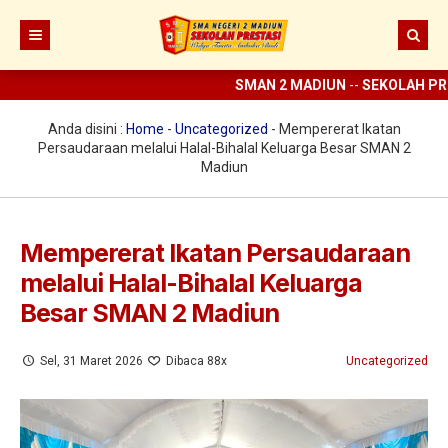
SMAN 2 MADIUN
--
SEKOLAH PRES
Beranda
Berita
Anda disini :
Home
-
Uncategorized
-
Mempererat Ikatan
Persaudaraan melalui Halal-Bihalal Keluarga Besar SMAN 2
Prestasi
Madiun
Profil
Ekstrakurikuler
Sejarah
Mempererat Ikatan Persaudaraan
melalui Halal-Bihalal Keluarga
Digital Sekolah
Visi Misi SMAN 2 Madiun
Pramuka
Besar SMAN 2 Madiun
Guru dan Karyawan
Struktur Organisasi
SCC
ELITE
Sarana dan Prasarana
KIR
E-learning
Sel, 31 Maret 2026
Dibaca 88x
Uncategorized
UKS
Perpus Digital
Koperasi
Aplikasi KBM