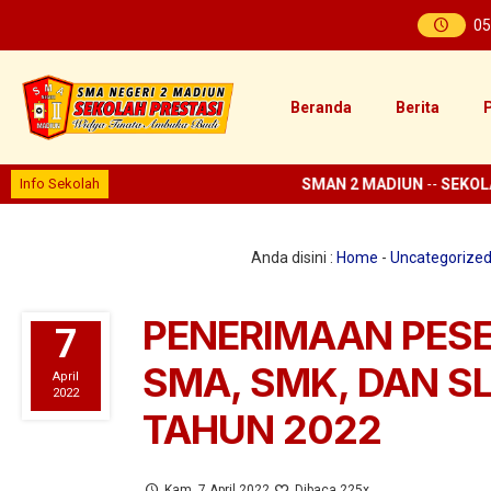
05
Beranda
Berita
P
Info Sekolah
SMAN 2 MADIUN
--
SEKOLA
Anda disini :
Home
-
Uncategorize
PENERIMAAN PESE
7
SMA, SMK, DAN S
April
2022
TAHUN 2022
Kam, 7 April 2022
Dibaca 225x