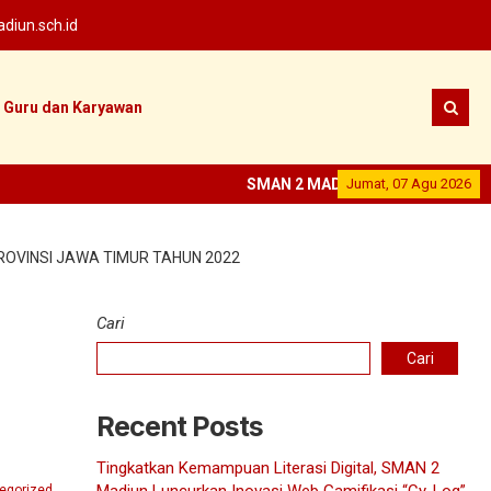
iun.sch.id
Guru dan Karyawan
SMAN 2 MADIUN
Jumat, 07 Agu 2026
--
SEKOLAH PRES
ROVINSI JAWA TIMUR TAHUN 2022
Cari
Cari
Recent Posts
Tingkatkan Kemampuan Literasi Digital, SMAN 2
egorized