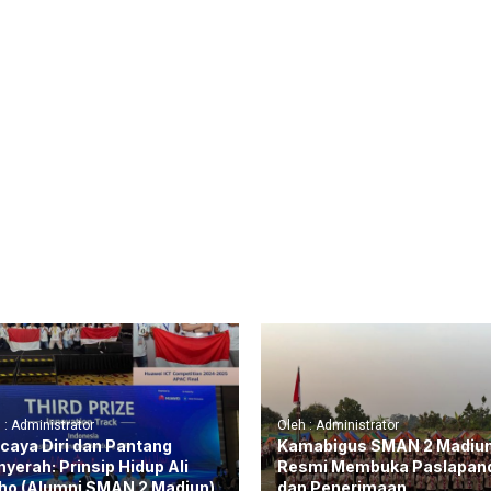
 : Administrator
Oleh : Administrator
caya Diri dan Pantang
Kamabigus SMAN 2 Madiu
yerah: Prinsip Hidup Ali
Resmi Membuka Paslapan
ho (Alumni SMAN 2 Madiun)
dan Penerimaan