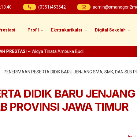
:
13
:
41
(0351)453542
admin@smanegeri2mad
restasi
Profil
Ekstrakurikuler
Digital Sekolah
H PRESTASI
-- Widya Tinata Ambuka Budi
d
-
PENERIMAAN PESERTA DIDIK BARU JENJANG SMA, SMK, DAN SLB P
RTA DIDIK BARU JENJANG
LB PROVINSI JAWA TIMUR
Uncat