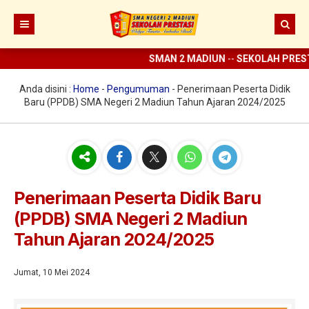
SMAN 2 MADIUN
--
SEKOLAH PRESTA
Beranda
Berita
Anda disini :
Home
-
Pengumuman
-
Penerimaan Peserta Didik
Baru (PPDB) SMA Negeri 2 Madiun Tahun Ajaran 2024/2025
Prestasi
Profil
Ekstrakurikuler
Sejarah
Digital Sekolah
Visi Misi SMAN 2 Madiun
Pramuka
Penerimaan Peserta Didik Baru
(PPDB) SMA Negeri 2 Madiun
Guru dan Karyawan
Struktur Organisasi
SCC
ELITE
Tahun Ajaran 2024/2025
Sarana dan Prasarana
KIR
E-learning
UKS
Perpus Digital
Jumat, 10 Mei 2024
Koperasi
Aplikasi KBM