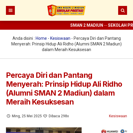
SMAN 2 MADIUN
--
SEKOLAH PRES
Beranda
Berita
Anda disini :
Home
-
Kesiswaan
-
Percaya Diri dan Pantang
Menyerah: Prinsip Hidup Ali Ridho (Alumni SMAN 2 Madiun)
Prestasi
dalam Meraih Kesuksesan
Profil
Ekstrakurikuler
Sejarah
Percaya Diri dan Pantang
Menyerah: Prinsip Hidup Ali Ridho
Digital Sekolah
Visi Misi SMAN 2 Madiun
Pramuka
(Alumni SMAN 2 Madiun) dalam
Guru dan Karyawan
Struktur Organisasi
SCC
ELITE
Meraih Kesuksesan
Sarana dan Prasarana
KIR
E-learning
Ming, 25 Mei 2025
Dibaca 298x
Kesiswaan
UKS
Perpus Digital
Koperasi
Aplikasi KBM