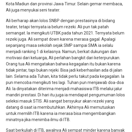
Kota Madiun dan provinsi Jawa Timur. Selain gemar membaca,
Ali juga menyukai seni teater.
Ali berharap akan lolos SNBP dengan prestasinya di bidang
teater, tetapi ternyata ia belum rezeki. Ali pun tak patah
semangat. Ia mengikuti UTBK pada tahun 2021. Ternyata belum
rezeki juga. Ali sempat down karena merasa gagal. Apalagi
sepanjang masa sekolah sejak SMP sampai SMA ia selalu
menjadi ranking 1 di kelasnya. Namun, berkat dukungan dan
motivasi dari keluarga, Ali perlahan bangkit dari keterpurukan.
Orang tua Ali mengatakan bahwa kegagalan itu bukan karena
tidak pintar, tapi bukan rejeki. Bisa jadi keberhasilan ada di jalan
lain. Selama ada Tuhan, kita tidak perlu takut pada kegagalan. Ia
pun mencoba mengikuti tes lagi. Tuhan pun menjawab doa-doa
Ali. Ia dinyatakan diterima menjadi mahasiswa ITB melalui jalur
mandiri prestasi. Di hari itu juga ia mendapat pengumuman lolos
seleksi masuk STIS. Ali sangat bersyukur akan rezeki yang
datang di saat ia membutuhkan. Akhirnya Ali memutuskan
untuk memilih ITB karena ia merasa bisa mengembangkan
minatnya jika menimba ilmu di ITB.
Saat berkuliah di ITB, awalnya Ali sempat minder karena banyak