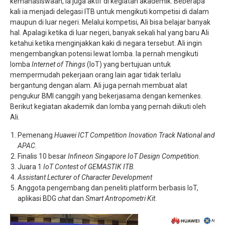
kemahasiswaan, ia juga aktif di kegiatan akademik. Beberapa
kali ia menjadi delegasi ITB untuk mengikuti kompetisi di dalam
maupun di luar negeri. Melalui kompetisi, Ali bisa belajar banyak
hal. Apalagi ketika di luar negeri, banyak sekali hal yang baru Ali
ketahui ketika menginjakkan kaki di negara tersebut. Ali ingin
mengembangkan potensi lewat lomba. Ia pernah mengikuti
lomba
Internet of Things
(IoT) yang bertujuan untuk
mempermudah pekerjaan orang lain agar tidak terlalu
bergantung dengan alam. Ali juga pernah membuat alat
pengukur BMI canggih yang bekerjasama dengan kemenkes.
Berikut kegiatan akademik dan lomba yang pernah diikuti oleh
Ali.
Pemenang
Huawei ICT Competition Inovation Track National and
APAC
.
Finalis 10 besar
Infineon Singapore IoT Design Competition.
Juara 1
IoT Contest of GEMASTIK ITB.
Assistant Lecturer of Character Development
Anggota pengembang dan peneliti platform berbasis IoT,
aplikasi BDG
chat
dan
Smart Antropometri Kit
.