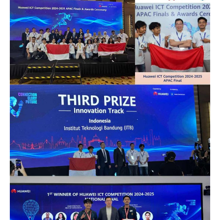
Jurnalistik
Tari
Teather