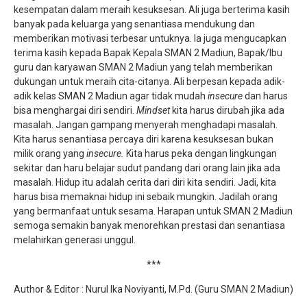
kesempatan dalam meraih kesuksesan. Ali juga berterima kasih
banyak pada keluarga yang senantiasa mendukung dan
memberikan motivasi terbesar untuknya. Ia juga mengucapkan
terima kasih kepada Bapak Kepala SMAN 2 Madiun, Bapak/Ibu
guru dan karyawan SMAN 2 Madiun yang telah memberikan
dukungan untuk meraih cita-citanya. Ali berpesan kepada adik-
adik kelas SMAN 2 Madiun agar tidak mudah
insecure
dan harus
bisa menghargai diri sendiri.
Mindset
kita harus dirubah jika ada
masalah. Jangan gampang menyerah menghadapi masalah.
Kita harus senantiasa percaya diri karena kesuksesan bukan
milik orang yang
insecure.
Kita harus peka dengan lingkungan
sekitar dan haru belajar sudut pandang dari orang lain jika ada
masalah. Hidup itu adalah cerita dari diri kita sendiri. Jadi, kita
harus bisa memaknai hidup ini sebaik mungkin. Jadilah orang
yang bermanfaat untuk sesama. Harapan untuk SMAN 2 Madiun
semoga semakin banyak menorehkan prestasi dan senantiasa
melahirkan generasi unggul.
***
Author & Editor : Nurul Ika Noviyanti, M.Pd. (Guru SMAN 2 Madiun)