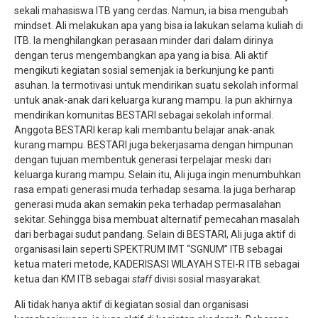
sekali mahasiswa ITB yang cerdas. Namun, ia bisa mengubah
mindset. Ali melakukan apa yang bisa ia lakukan selama kuliah di
ITB. Ia menghilangkan perasaan minder dari dalam dirinya
dengan terus mengembangkan apa yang ia bisa. Ali aktif
mengikuti kegiatan sosial semenjak ia berkunjung ke panti
asuhan. Ia termotivasi untuk mendirikan suatu sekolah informal
untuk anak-anak dari keluarga kurang mampu. Ia pun akhirnya
mendirikan komunitas BESTARI sebagai sekolah informal.
Anggota BESTARI kerap kali membantu belajar anak-anak
kurang mampu. BESTARI juga bekerjasama dengan himpunan
dengan tujuan membentuk generasi terpelajar meski dari
keluarga kurang mampu. Selain itu, Ali juga ingin menumbuhkan
rasa empati generasi muda terhadap sesama. Ia juga berharap
generasi muda akan semakin peka terhadap permasalahan
sekitar. Sehingga bisa membuat alternatif pemecahan masalah
dari berbagai sudut pandang. Selain di BESTARI, Ali juga aktif di
organisasi lain seperti SPEKTRUM IMT “SGNUM” ITB sebagai
ketua materi metode, KADERISASI WILAYAH STEI-R ITB sebagai
ketua dan KM ITB sebagai
staff
divisi sosial masyarakat.
Ali tidak hanya aktif di kegiatan sosial dan organisasi