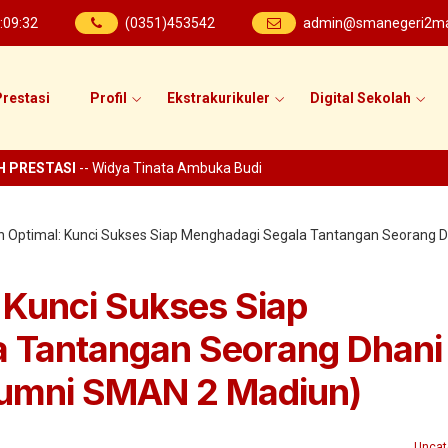
:
09
:
34
(0351)453542
admin@smanegeri2mad
restasi
Profil
Ekstrakurikuler
Digital Sekolah
TASI
-- Widya Tinata Ambuka Budi
n Optimal: Kunci Sukses Siap Menghadagi Segala Tantangan Seorang 
 Kunci Sukses Siap
 Tantangan Seorang Dhani
lumni SMAN 2 Madiun)
Uncat