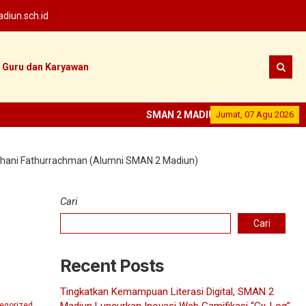
iun.sch.id
Guru dan Karyawan
SMAN 2 MADIUN
--
SEKOLAH PRESTASI
Jumat, 07 Agu 2026
--
Dhani Fathurrachman (Alumni SMAN 2 Madiun)
Cari
Cari
Recent Posts
Tingkatkan Kemampuan Literasi Digital, SMAN 2
egorized