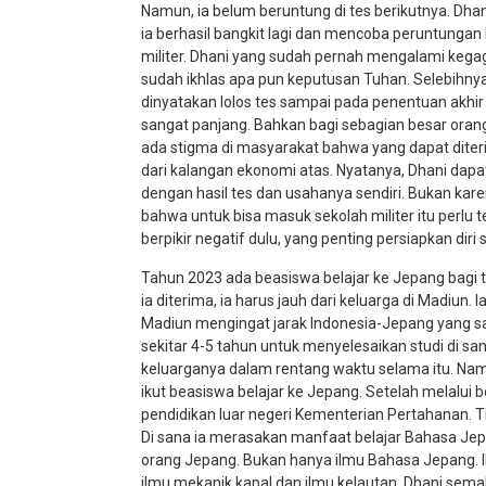
Namun, ia belum beruntung di tes berikutnya. Dh
ia berhasil bangkit lagi dan mencoba peruntungan 
militer. Dhani yang sudah pernah mengalami kegagal
sudah ikhlas apa pun keputusan Tuhan. Selebihnya
dinyatakan lolos tes sampai pada penentuan akhir
sangat panjang. Bahkan bagi sebagian besar orang 
ada stigma di masyarakat bahwa yang dapat diterim
dari kalangan ekonomi atas. Nyatanya, Dhani dapa
dengan hasil tes dan usahanya sendiri. Bukan kar
bahwa untuk bisa masuk sekolah militer itu perlu 
berpikir negatif dulu, yang penting persiapkan dir
Tahun 2023 ada beasiswa belajar ke Jepang bagi t
ia diterima, ia harus jauh dari keluarga di Madiun
Madiun mengingat jarak Indonesia-Jepang yang san
sekitar 4-5 tahun untuk menyelesaikan studi di sa
keluarganya dalam rentang waktu selama itu. Namu
ikut beasiswa belajar ke Jepang. Setelah melalui
pendidikan luar negeri Kementerian Pertahanan. T
Di sana ia merasakan manfaat belajar Bahasa Jep
orang Jepang. Bukan hanya ilmu Bahasa Jepang. Ilmu
ilmu mekanik kapal dan ilmu kelautan. Dhani sema