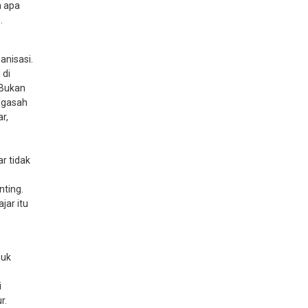
a apa
.
anisasi.
 di
 Bukan
engasah
r,
r tidak
nting.
jar itu
suk
i
r.