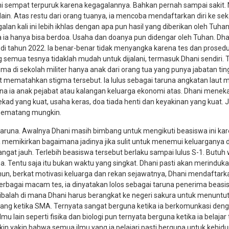
ani sempat terpuruk karena kegagalannya. Bahkan pernah sampai sakit.
lain. Atas restu dari orang tuanya, ia mencoba mendaftarkan diri ke se
an kali ini lebih ikhlas dengan apa pun hasil yang diberikan oleh Tuhan.
 ia hanya bisa berdoa. Usaha dan doanya pun didengar oleh Tuhan. Dha
 di tahun 2022. Ia benar-benar tidak menyangka karena tes dan prosed
semua tesnya tidaklah mudah untuk dijalani, termasuk Dhani sendiri. T
a di sekolah militer hanya anak dari orang tua yang punya jabatan tin
t mematahkan stigma tersebut. Ia lulus sebagai taruna angkatan laut m
ena ia anak pejabat atau kalangan keluarga ekonomi atas. Dhani mene
tekad yang kuat, usaha keras, doa tiada henti dan keyakinan yang kuat.
i sematang mungkin.
aruna. Awalnya Dhani masih bimbang untuk mengikuti beasiswa ini kare
. Ia memikirkan bagaimana jadinya jika sulit untuk menemui keluarganya d
gat jauh. Terlebih beasiswa tersebut berlaku sampai lulus S-1. Butuh
na. Tentu saja itu bukan waktu yang singkat. Dhani pasti akan merinduk
n, berkat motivasi keluarga dan rekan sejawatnya, Dhani mendaftarka
 berbagai macam tes, ia dinyatakan lolos sebagai taruna penerima beas
ibalah di mana Dhani harus berangkat ke negeri sakura untuk menuntut
ang ketika SMA. Ternyata sangat berguna ketika ia berkomunkasi den
 lain seperti fisika dan biologi pun ternyata berguna ketika ia belajar
kin yakin bahwa semua ilmu yang ia pelajari pasti berguna untuk kehid