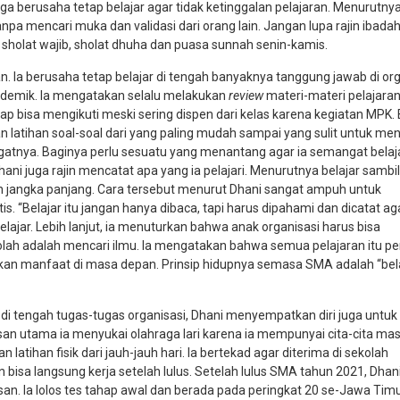
ga berusaha tetap belajar agar tidak ketinggalan pelajaran. Menurutny
anpa mencari muka dan validasi dari orang lain. Jangan lupa rajin ibadah
sholat wajib, sholat dhuha dan puasa sunnah senin-kamis.
. Ia berusaha tetap belajar di tengah banyaknya tanggung jawab di org
kademik. Ia mengatakan selalu melakukan
review
materi-materi pelajaran
ap bisa mengikuti meski sering dispen dari kelas karena kegiatan MPK.
n latihan soal-soal dari yang paling mudah sampai yang sulit untuk m
nya. Baginya perlu sesuatu yang menantang agar ia semangat belaja
ani juga rajin mencatat apa yang ia pelajari. Menurutnya belajar sambil
angka panjang. Cara tersebut menurut Dhani sangat ampuh untuk
 “Belajar itu jangan hanya dibaca, tapi harus dipahami dan dicatat aga
lajar. Lebih lanjut, ia menuturkan bahwa anak organisasi harus bisa
ah adalah mencari ilmu. Ia mengatakan bahwa semua pelajaran itu pe
kan manfaat di masa depan. Prinsip hidupnya semasa SMA adalah “bela
an di tengah tugas-tugas organisasi, Dhani menyempatkan diri juga untuk
asan utama ia menyukai olahraga lari karena ia mempunyai cita-cita ma
atihan fisik dari jauh-jauh hari. Ia bertekad agar diterima di sekolah
bisa langsung kerja setelah lulus. Setelah lulus SMA tahun 2021, Dhan
n. Ia lolos tes tahap awal dan berada pada peringkat 20 se-Jawa Timu