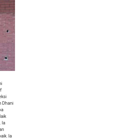
ni
f
eksi
n Dhani
ba
Naik
 Ia
man
aik. Ia