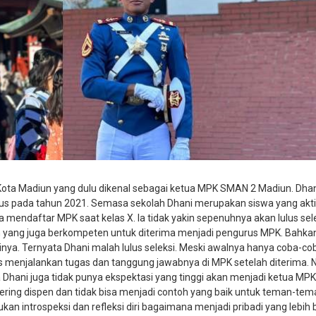
ota Madiun yang dulu dikenal sebagai ketua MPK SMAN 2 Madiun. Dha
lus pada tahun 2021. Semasa sekolah Dhani merupakan siswa yang akti
 mendaftar MPK saat kelas X. Ia tidak yakin sepenuhnya akan lulus sel
in yang juga berkompeten untuk diterima menjadi pengurus MPK. Bahka
nya. Ternyata Dhani malah lulus seleksi. Meski awalnya hanya coba-co
as menjalankan tugas dan tanggung jawabnya di MPK setelah diterima. 
a Dhani juga tidak punya ekspektasi yang tinggi akan menjadi ketua MPK.
 sering dispen dan tidak bisa menjadi contoh yang baik untuk teman-te
n introspeksi dan refleksi diri bagaimana menjadi pribadi yang lebih b