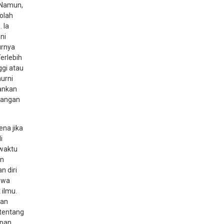
 Namun,
kolah
 Ia
ni
urnya
erlebih
ggi atau
urni
kankan
 Jangan
na jika
i
 waktu
an
n diri
iswa
 ilmu.
gan
 tentang
upan.