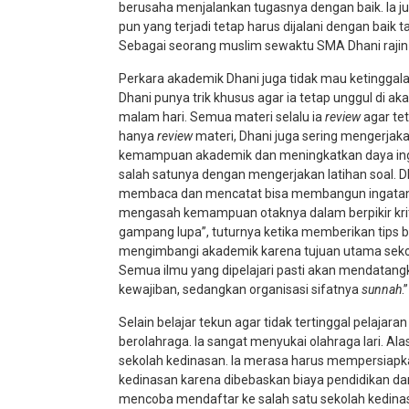
berusaha menjalankan tugasnya dengan baik. Ia ju
pun yang terjadi tetap harus dijalani dengan baik t
Sebagai seorang muslim sewaktu SMA Dhani rajin 
Perkara akademik Dhani juga tidak mau ketinggalan
Dhani punya trik khusus agar ia tetap unggul di a
malam hari. Semua materi selalu ia
review
agar tet
hanya
review
materi, Dhani juga sering mengerjaka
kemampuan akademik dan meningkatkan daya ingat
salah satunya dengan mengerjakan latihan soal. Dh
membaca dan mencatat bisa membangun ingatan j
mengasah kemampuan otaknya dalam berpikir kritis.
gampang lupa”, tuturnya ketika memberikan tips be
mengimbangi akademik karena tujuan utama sekol
Semua ilmu yang dipelajari pasti akan mendatang
kewajiban, sedangkan organisasi sifatnya
sunnah
.”
Selain belajar tekun agar tidak tertinggal pelajar
berolahraga. Ia sangat menyukai olahraga lari. Al
sekolah kedinasan. Ia merasa harus mempersiapkan l
kedinasan karena dibebaskan biaya pendidikan dan 
mencoba mendaftar ke salah satu sekolah kedinasa