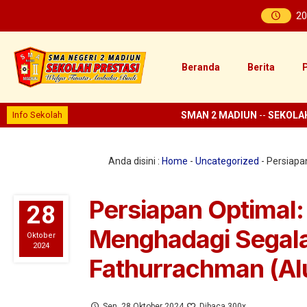
20
Beranda
Berita
P
Info Sekolah
SMAN 2 MADIUN
--
SEKOLAH PRES
Anda disini :
Home
-
Uncategorized
-
Persiapa
Persiapan Optimal:
28
Menghadagi Segala
Oktober
2024
Fathurrachman (A
Sen, 28 Oktober 2024
Dibaca 300x