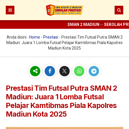
SMAN 2 MADIUN
--
SEKOLAH PRE
Beranda
Berita
Anda disini :
Home
-
Prestasi
-
Prestasi Tim Futsal Putra SMAN 2
Madiun: Juara 1 Lomba Futsal Pelajar Kamtibmas Piala Kapolres
Prestasi
Madiun Kota 2025
Profil
Ekstrakurikuler
Sejarah
Digital Sekolah
Visi Misi SMAN 2 Madiun
Pramuka
Prestasi Tim Futsal Putra SMAN 2
Guru dan Karyawan
Struktur Organisasi
SCC
ELITE
Madiun: Juara 1 Lomba Futsal
Sarana dan Prasarana
KIR
E-learning
Pelajar Kamtibmas Piala Kapolres
Madiun Kota 2025
UKS
Perpus Digital
Koperasi
Aplikasi KBM