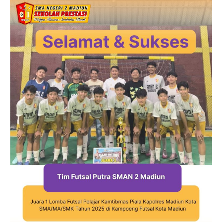
Jurnalistik
Tari
Teather