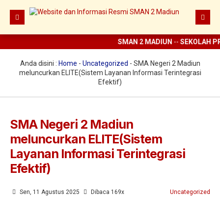
SMAN 2 MADIUN
--
SEKOLAH PR
Beranda
Berita
Anda disini :
Home
-
Uncategorized
-
SMA Negeri 2 Madiun
meluncurkan ELITE(Sistem Layanan Informasi Terintegrasi
Prestasi
Efektif)
Profil
Ekstrakurikuler
SMA Negeri 2 Madiun
meluncurkan ELITE(Sistem
Digital Sekolah
Layanan Informasi Terintegrasi
Guru dan Karyawan
Efektif)
Sen, 11 Agustus 2025
Dibaca 169x
Uncategorized