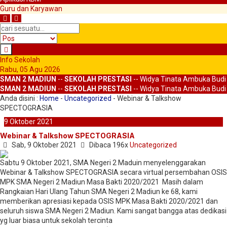
Guru dan Karyawan
Info Sekolah
Rabu, 05 Agu 2026
SMAN 2 MADIUN
--
SEKOLAH PRESTASI
-- Widya Tinata Ambuka Budi
SMAN 2 MADIUN
--
SEKOLAH PRESTASI
-- Widya Tinata Ambuka Budi
Anda disini :
Home
-
Uncategorized
-
Webinar & Talkshow
SPECTOGRASIA
9
Oktober
2021
Webinar & Talkshow SPECTOGRASIA
Sab, 9 Oktober 2021
Dibaca 196x
Uncategorized
Sabtu 9 Oktober 2021, SMA Negeri 2 Maduin menyelenggarakan
Webinar & Talkshow SPECTOGRASIA secara virtual persembahan OSIS
MPK SMA Negeri 2 Madiun Masa Bakti 2020/2021 Masih dalam
Rangkaian Hari Ulang Tahun SMA Negeri 2 Madiun ke 68, kami
memberikan apresiasi kepada OSIS MPK Masa Bakti 2020/2021 dan
seluruh siswa SMA Negeri 2 Madiun. Kami sangat bangga atas dedikasi
yg luar biasa untuk sekolah tercinta