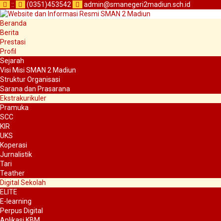
:
:
(0351)453542
admin@smanegeri2madiun.sch.id
Beranda
Berita
Prestasi
Profil
Sejarah
Visi Misi SMAN 2 Madiun
Struktur Organisasi
Sarana dan Prasarana
Ekstrakurikuler
Pramuka
SCC
KIR
UKS
Koperasi
Jurnalistik
Tari
Teather
Digital Sekolah
ELITE
E-learning
Perpus Digital
Aplikasi KBM