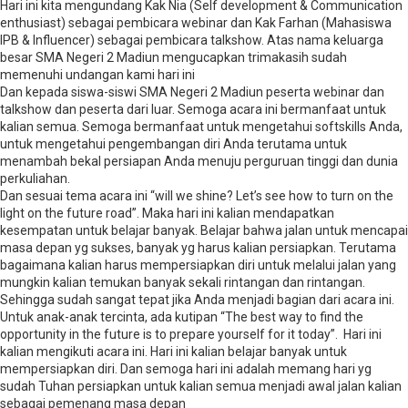
Hari ini kita mengundang Kak Nia (Self development & Communication
enthusiast) sebagai pembicara webinar dan Kak Farhan (Mahasiswa
IPB & Influencer) sebagai pembicara talkshow. Atas nama keluarga
besar SMA Negeri 2 Madiun mengucapkan trimakasih sudah
memenuhi undangan kami hari ini
Dan kepada siswa-siswi SMA Negeri 2 Madiun peserta webinar dan
talkshow dan peserta dari luar. Semoga acara ini bermanfaat untuk
kalian semua. Semoga bermanfaat untuk mengetahui softskills Anda,
untuk mengetahui pengembangan diri Anda terutama untuk
menambah bekal persiapan Anda menuju perguruan tinggi dan dunia
perkuliahan.
Dan sesuai tema acara ini “will we shine? Let’s see how to turn on the
light on the future road”. Maka hari ini kalian mendapatkan
kesempatan untuk belajar banyak. Belajar bahwa jalan untuk mencapai
masa depan yg sukses, banyak yg harus kalian persiapkan. Terutama
bagaimana kalian harus mempersiapkan diri untuk melalui jalan yang
mungkin kalian temukan banyak sekali rintangan dan rintangan.
Sehingga sudah sangat tepat jika Anda menjadi bagian dari acara ini.
Untuk anak-anak tercinta, ada kutipan “The best way to find the
opportunity in the future is to prepare yourself for it today”. Hari ini
kalian mengikuti acara ini. Hari ini kalian belajar banyak untuk
mempersiapkan diri. Dan semoga hari ini adalah memang hari yg
sudah Tuhan persiapkan untuk kalian semua menjadi awal jalan kalian
sebagai pemenang masa depan