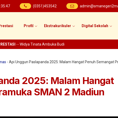
:
35
:
48
(0351)453542
admin@smanegeri2mad
restasi
Profil
Ekstrakurikuler
Digital Sekolah
TASI
-- Widya Tinata Ambuka Budi
mas
-
Api Unggun Paslapanda 2025: Malam Hangat Penuh Semangat 
panda 2025: Malam Hangat
ramuka SMAN 2 Madiun