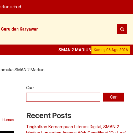
iun.sch.id
Guru dan Karyawan
SMAN 2 MADIUN
--
SEKOLAH PRESTASI
Kamis, 06 Agu 2026
--
Pramuka SMAN 2 Madiun
Cari
Cari
Recent Posts
Humas
Tingkatkan Kemampuan Literasi Digital, SMAN 2