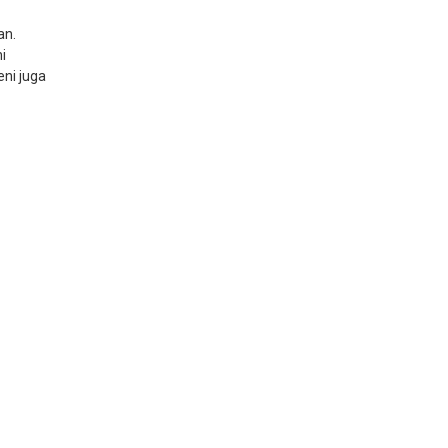
an.
i
eni juga