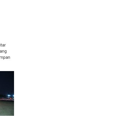
itar
tang
yimpan