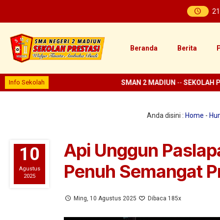
21
Beranda
Berita
P
Info Sekolah
SMAN 2 MADIUN
--
SEKOLAH PRES
Anda disini :
Home
-
Hu
Api Unggun Pasla
10
Penuh Semangat P
Agustus
2025
Ming, 10 Agustus 2025
Dibaca 185x