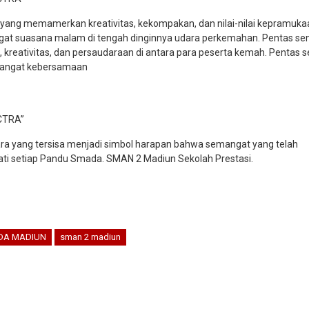
 yang memamerkan kreativitas, kekompakan, dan nilai-nilai kepramuka
gat suasana malam di tengah dinginnya udara perkemahan. Pentas sen
kreativitas, dan persaudaraan di antara para peserta kemah. Pentas s
mangat kebersamaan
CTRA”
a yang tersisa menjadi simbol harapan bahwa semangat yang telah
ati setiap Pandu Smada. SMAN 2 Madiun Sekolah Prestasi.
DA MADIUN
sman 2 madiun