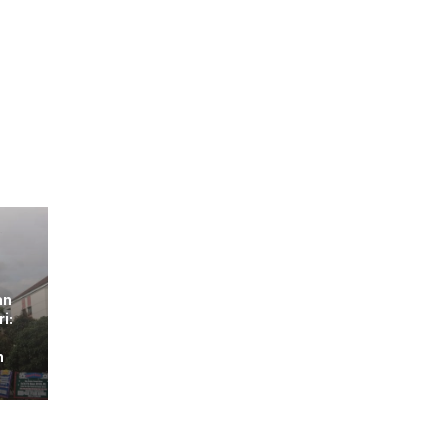
an
i:
n