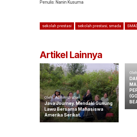
Penulis: Nanin Kusuma
sekolah prestasi
sekolah prestasi; smada
SMA
Artikel Lainnya
Oleh
DA
MA
PE
(G
Oleh : Administrator
BE
Java Journey. Mendaki Gunung
Lawu Bersama Mahasiswa
Amerika Serikat.