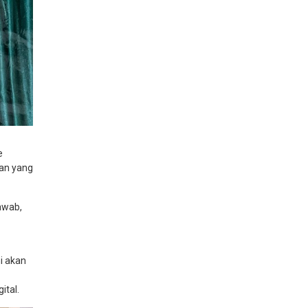
e
an yang
awab,
i akan
ital.