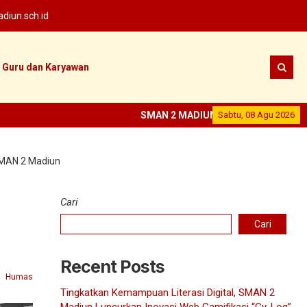
iun.sch.id
Guru dan Karyawan
SMAN 2 MADIUN
--
SEKOLAH PRESTASI
Sabtu, 08 Agu 2026
--
SMAN 2 Madiun
Cari
Cari
Recent Posts
Humas
Tingkatkan Kemampuan Literasi Digital, SMAN 2