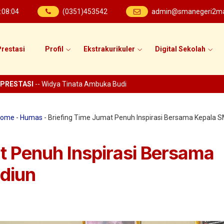
:
08
:
05
(0351)453542
admin@smanegeri2mad
restasi
Profil
Ekstrakurikuler
Digital Sekolah
TASI
-- Widya Tinata Ambuka Budi
ome
-
Humas
-
Briefing Time Jumat Penuh Inspirasi Bersama Kepala 
t Penuh Inspirasi Bersama
diun