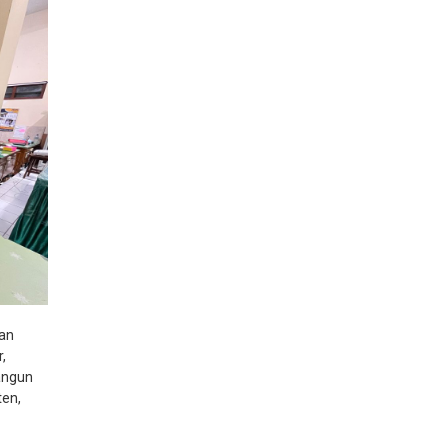
aan
,
angun
ten,