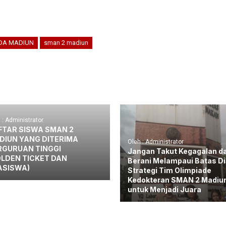
DA MADIUN
sman 2 madiun
 : Administrator
FTAR SISWA SMAN 2
DIUN YANG DITERIMA
Oleh : Administrator
RGURUAN TINGGI
Jangan Takut Kegagalan d
OLDEN TICKET DAN
Berani Melampaui Batas Dir
ASISWA)
Strategi Tim Olimpiade
Kedokteran SMAN 2 Madiu
untuk Menjadi Juara