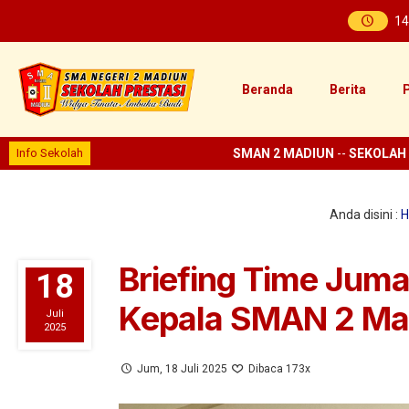
14
Beranda
Berita
P
Info Sekolah
SMAN 2 MADIUN
--
SEKOLAH PRES
Anda disini :
H
Briefing Time Juma
18
Kepala SMAN 2 Ma
Juli
2025
Jum, 18 Juli 2025
Dibaca 173x