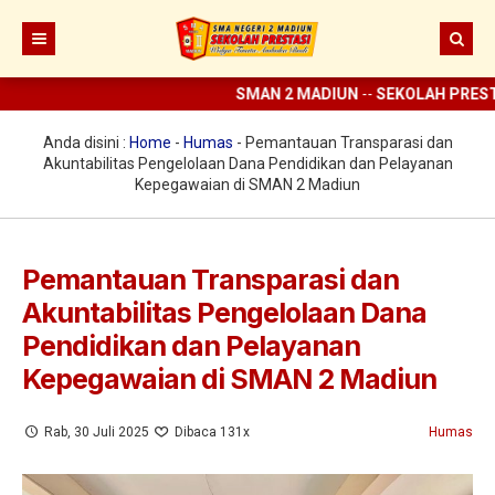
SMAN 2 MADIUN
--
SEKOLAH PRESTA
Beranda
Berita
Anda disini :
Home
-
Humas
-
Pemantauan Transparasi dan
Akuntabilitas Pengelolaan Dana Pendidikan dan Pelayanan
Prestasi
Kepegawaian di SMAN 2 Madiun
Profil
Ekstrakurikuler
Sejarah
Pemantauan Transparasi dan
Akuntabilitas Pengelolaan Dana
Digital Sekolah
Visi Misi SMAN 2 Madiun
Pramuka
Pendidikan dan Pelayanan
Guru dan Karyawan
Struktur Organisasi
SCC
ELITE
Kepegawaian di SMAN 2 Madiun
Sarana dan Prasarana
KIR
E-learning
Rab, 30 Juli 2025
Dibaca 131x
Humas
UKS
Perpus Digital
Koperasi
Aplikasi KBM