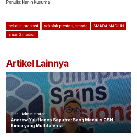
Penulis: Nanin Kusuma
sekolah prestasi
sekolah prestasi; smada
SMADA MADIUN
sman 2 madiun
Artikel Lainnya
Oleh : Administrator
Andrew Yuli Hanes Saputra: Sang Medalis OSN
Kimia yang Multitalenta