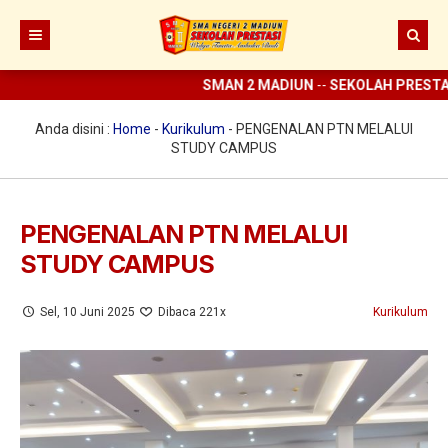
SMAN 2 MADIUN
--
SEKOLAH PRESTASI
Beranda
Berita
Anda disini :
Home
-
Kurikulum
-
PENGENALAN PTN MELALUI
STUDY CAMPUS
Prestasi
Profil
PENGENALAN PTN MELALUI
Ekstrakurikuler
Sejarah
STUDY CAMPUS
Digital Sekolah
Visi Misi SMAN 2 Madiun
Pramuka
Sel, 10 Juni 2025
Dibaca 221x
Kurikulum
Guru dan Karyawan
Struktur Organisasi
SCC
ELITE
Sarana dan Prasarana
KIR
E-learning
UKS
Perpus Digital
Koperasi
Aplikasi KBM