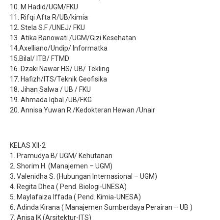
10. M Hadid/UGM/FKU
11. Rifqi Afta R/UB/kimia
12. Stela S.F /UNEJ/ FKU
13. Atika Banowati /UGM/Gizi Kesehatan
14.Axelliano/Undip/ Informatka
15.Bilal/ ITB/ FTMD
16. Dzaki Nawar HS/ UB/ Tekling
17. Hafizh/ITS/Teknik Geofisika
18. Jihan Salwa / UB / FKU
19. Ahmada Iqbal /UB/FKG
20. Annisa Yuwan R./Kedokteran Hewan /Unair
KELAS XII-2
1. Pramudya B/ UGM/ Kehutanan
2. Shorim H. (Manajemen – UGM)
3. Valenidha S. (Hubungan Internasional – UGM)
4. Regita Dhea ( Pend. Biologi-UNESA)
5. Maylafaiza Iffada ( Pend. Kimia-UNESA)
6. Adinda Kirana ( Manajemen Sumberdaya Perairan – UB )
7. Anisa IK (Arsitektur-ITS)