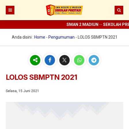
SMAN 2 MADIUN
--
SEKOLAH PRES
Beranda
Berita
Anda disini :
Home
-
Pengumuman
-
LOLOS SBMPTN 2021
Prestasi
Profil
Ekstrakurikuler
Sejarah
LOLOS SBMPTN 2021
Digital Sekolah
Visi Misi SMAN 2 Madiun
Pramuka
Guru dan Karyawan
Selasa, 15 Juni 2021
Struktur Organisasi
SCC
ELITE
Sarana dan Prasarana
KIR
E-learning
UKS
Perpus Digital
Koperasi
Aplikasi KBM