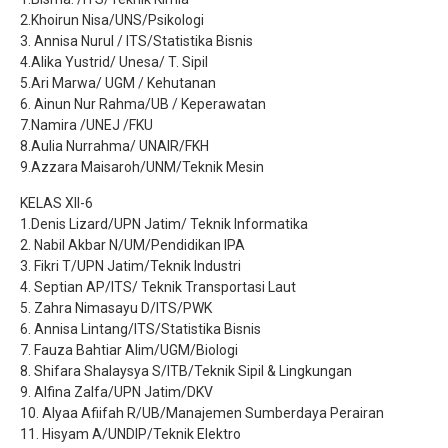
2.Khoirun Nisa/UNS/Psikologi
3. Annisa Nurul / ITS/Statistika Bisnis
4.Alika Yustrid/ Unesa/ T. Sipil
5.Ari Marwa/ UGM / Kehutanan
6. Ainun Nur Rahma/UB / Keperawatan
7.Namira /UNEJ /FKU
8.Aulia Nurrahma/ UNAIR/FKH
9.Azzara Maisaroh/UNM/Teknik Mesin
KELAS XII-6
1.Denis Lizard/UPN Jatim/ Teknik Informatika
2. Nabil Akbar N/UM/Pendidikan IPA
3. Fikri T/UPN Jatim/Teknik Industri
4. Septian AP/ITS/ Teknik Transportasi Laut
5. Zahra Nimasayu D/ITS/PWK
6. Annisa Lintang/ITS/Statistika Bisnis
7. Fauza Bahtiar Alim/UGM/Biologi
8. Shifara Shalaysya S/ITB/Teknik Sipil & Lingkungan
9. Alfina Zalfa/UPN Jatim/DKV
10. Alyaa Afiifah R/UB/Manajemen Sumberdaya Perairan
11. Hisyam A/UNDIP/Teknik Elektro