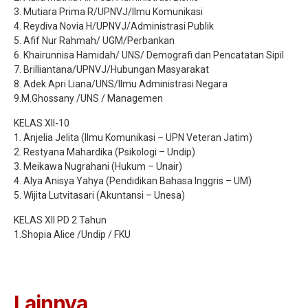
3. Mutiara Prima R/UPNVJ/Ilmu Komunikasi
4. Reydiva Novia H/UPNVJ/Administrasi Publik
5. Afif Nur Rahmah/ UGM/Perbankan
6. Khairunnisa Hamidah/ UNS/ Demografi dan Pencatatan Sipil
7. Brilliantana/UPNVJ/Hubungan Masyarakat
8. Adek Apri Liana/UNS/Ilmu Administrasi Negara
9.M.Ghossany /UNS / Managemen
KELAS XII-10
1. Anjelia Jelita (Ilmu Komunikasi – UPN Veteran Jatim)
2. Restyana Mahardika (Psikologi – Undip)
3. Meikawa Nugrahani (Hukum – Unair)
4. Alya Anisya Yahya (Pendidikan Bahasa Inggris – UM)
5. Wijita Lutvitasari (Akuntansi – Unesa)
KELAS XII PD 2 Tahun
1.Shopia Alice /Undip / FKU
Lainnya