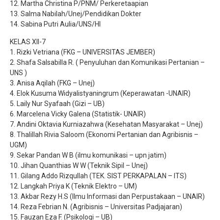
12. Martha Christina P/PNM/ Perkeretaapian
13. Salma Nabilah/Unej/Pendidikan Dokter
14. Sabina Putri Aulia/UNS/HI
KELAS XII-7
1. Rizki Vetriana (FKG – UNIVERSITAS JEMBER)
2. Shafa Salsabilla R. ( Penyuluhan dan Komunikasi Pertanian –
UNS )
3. Anisa Aqilah (FKG – Unej)
4. Elok Kusuma Widyalistyaningrum (Keperawatan -UNAIR)
5. Laily Nur Syafaah (Gizi – UB)
6. Marcelena Vicky Galena (Statistik- UNAIR)
7. Andini Oktavia Kurniazahwa (Kesehatan Masyarakat – Unej)
8. Thalillah Rivia Saloom (Ekonomi Pertanian dan Agribisnis –
UGM)
9. Sekar Pandan W B (ilmu komunikasi – upn jatim)
10. Jihan Quanthias W W (Teknik Sipil – Unej)
11. Gilang Addo Rizqullah (TEK. SIST PERKAPALAN – ITS)
12. Langkah Priya K (Teknik Elektro – UM)
13. Akbar Rezy H.S (Ilmu Informasi dan Perpustakaan – UNAIR)
14. Reza Febrian N. (Agribisnis – Universitas Padjajaran)
15. Fauzan Eza F. (Psikologi – UB)