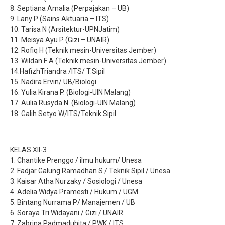
8. Septiana Amalia (Perpajakan – UB)
9. Lany P (Sains Aktuaria – ITS)
10. Tarisa N (Arsitektur-UPNJatim)
11. Meisya Ayu P (Gizi – UNAIR)
12. Rofiq H (Teknik mesin-Universitas Jember)
13. Wildan F A (Teknik mesin-Universitas Jember)
14.HafizhTriandra /ITS/ T.Sipil
15..Nadira Ervin/ UB/Biologi
16. Yulia Kirana P. (Biologi-UIN Malang)
17. Aulia Rusyda N. (Biologi-UIN Malang)
18. Galih Setyo W/ITS/Teknik Sipil
KELAS XII-3
1. Chantike Prenggo / ilmu hukum/ Unesa
2. Fadjar Galung Ramadhan S / Teknik Sipil / Unesa
3. Kaisar Atha Nurzaky / Sosiologi / Unesa
4. Adelia Widya Pramesti / Hukum / UGM
5. Bintang Nurrama P/ Manajemen / UB
6. Soraya Tri Widayani / Gizi / UNAIR
7. Zabrina Padmaduhita / PWK / ITS