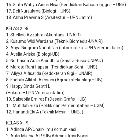
16. Sinta Wahyu Ainun Nisa (Pendidikan Bahasa Inggris – UNS)
17. Deli Nursukma (Biologi – UNS)
18. Alma Prawina S (Arsitektur – UPN Jatim)
KELAS XII-8
1. Shellina Azzahra (Akuntansi-UNAIR)
2. Kusumo Widi Wardana (Teknik Biomedis-UNAIR)
3. Anya Ningrum Nur’afifah (Informatika-UPN Veteran Jatim)
4. Avelia Ariska (Biologi-UB)
5. Nurhasna Aulia Anindhita (Sastra Rusia-UNPAD)
6. Mareta Rani Hapsari (Pendidikan Seni – UNS)
7. ‘Aliyya Alfisa’ida (Kedokteran Gigi – UNAIR)
8. Fadhila Allifah Akhsani (Agroekoteknologi – UB)
9. Happy Dinda Septri L
(Hukum – UPN Veteran Jatim)
10. Salsabila Emirat F (Desain Grafis – UB)
11. Mufidah Riza (Politik dan Pemerintahan – UGM)
12. Hanandi Eki A (Teknik Mesin – UNEJ)
KELAS XII-9
1. Adinda AP/Unair/Ilmu Komunikasi
2. Aulia Muthia A.P./UB/Administrasi Bisnis