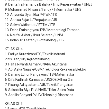
8. Dentafira Harnanda Baliska / Ilmu Keperawatan / UNEJ
9. Muhammad Ikhsan Effendy / Informatika / UNS
10. Ariyunda Dyah Eka P/PWK/ITS
11. Annisa Fajar L /Perpajakan/UB
12. Salwa Widiastuti / FTTM / ITB
13. Felda Estiningtyas/ IPB/ Meteorologi Terapan
14. Naufal Akbar / Ilmu Sejarah / UNM
15. Indah Tri Lestari / Bioteknologi / UB
KELAS XII-4
1. Fadiya Nurazizah/ITS/Teknik Industri
2.Itis Dian/UB/Agroeteknologi
3. Haifa Rivanti Asmar/UNAIR/Akuntansi
4. Abi Azka Najasyi/UGM/Teknologi Rekayasa Elektro
5. Danang Luhur Pangayom/ITS/Matematika
6. Difa Fadhilah Kurniasari/UNSOED/Ilmu Gizi
7. Risang Adityastama/UB/Teknik Pengairan
8. Salsabilla Alya P.I./UNAIR/ Tekn. Sains Data
9. Aprillia Cahyani P./UB/Teknologi Bioproses
KELAS XII-5
1.Bisma. /ITS/Teknik Kimia