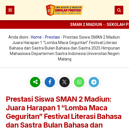
SMAN 2 MADIUN
--
SEKOLAH PR
Beranda
Berita
Anda disini :
Home
-
Prestasi
-
Prestasi Siswa SMAN 2 Madiun:
Juara Harapan 1 “Lomba Maca Geguritan” Festival Literasi
Prestasi
Bahasa dan Sastra Bulan Bahasa dan Sastra 2025 Himpunan
Mahasiswa Departemen Sastra Indonesia Universitas Negeri
Profil
Malang
Ekstrakurikuler
Sejarah
Digital Sekolah
Visi Misi SMAN 2 Madiun
Pramuka
Guru dan Karyawan
Struktur Organisasi
SCC
ELITE
Prestasi Siswa SMAN 2 Madiun:
Sarana dan Prasarana
KIR
E-learning
Juara Harapan 1 “Lomba Maca
UKS
Perpus Digital
Geguritan” Festival Literasi Bahasa
dan Sastra Bulan Bahasa dan
Koperasi
Aplikasi KBM