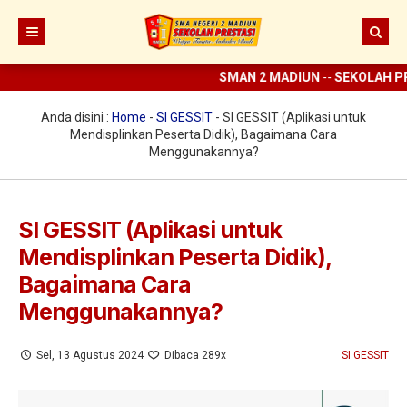
SMAN 2 MADIUN
--
SEKOLAH PR
Beranda
Berita
Anda disini :
Home
-
SI GESSIT
-
SI GESSIT (Aplikasi untuk
Mendisplinkan Peserta Didik), Bagaimana Cara
Prestasi
Menggunakannya?
Profil
Ekstrakurikuler
Sejarah
SI GESSIT (Aplikasi untuk
Mendisplinkan Peserta Didik),
Digital Sekolah
Visi Misi SMAN 2 Madiun
Pramuka
Bagaimana Cara
Guru dan Karyawan
Struktur Organisasi
SCC
ELITE
Menggunakannya?
Sarana dan Prasarana
KIR
E-learning
Sel, 13 Agustus 2024
Dibaca 289x
SI GESSIT
UKS
Perpus Digital
Koperasi
Aplikasi KBM