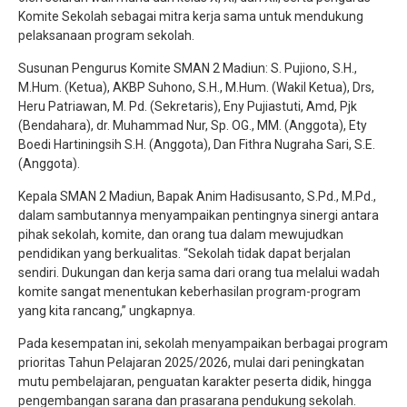
Komite Sekolah sebagai mitra kerja sama untuk mendukung
pelaksanaan program sekolah.
Susunan Pengurus Komite SMAN 2 Madiun: S. Pujiono, S.H.,
M.Hum. (Ketua), AKBP Suhono, S.H., M.Hum. (Wakil Ketua), Drs,
Heru Patriawan, M. Pd. (Sekretaris), Eny Pujiastuti, Amd, Pjk
(Bendahara), dr. Muhammad Nur, Sp. OG., MM. (Anggota), Ety
Boedi Hartiningsih S.H. (Anggota), Dan Fithra Nugraha Sari, S.E.
(Anggota).
Kepala SMAN 2 Madiun, Bapak Anim Hadisusanto, S.Pd., M.Pd.,
dalam sambutannya menyampaikan pentingnya sinergi antara
pihak sekolah, komite, dan orang tua dalam mewujudkan
pendidikan yang berkualitas. “Sekolah tidak dapat berjalan
sendiri. Dukungan dan kerja sama dari orang tua melalui wadah
komite sangat menentukan keberhasilan program-program
yang kita rancang,” ungkapnya.
Pada kesempatan ini, sekolah menyampaikan berbagai program
prioritas Tahun Pelajaran 2025/2026, mulai dari peningkatan
mutu pembelajaran, penguatan karakter peserta didik, hingga
pengembangan sarana dan prasarana pendukung sekolah.