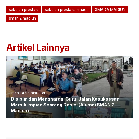
sekolah prestasi
sekolah prestasi; smada
SMADA MADIUN
sman 2 madiun
Artikel Lainnya
Oleh : Administrator
Disiplin dan Menghargai Guru: Jalan Kesuksesan
Meraih Impian Seorang Daniel (Alumni SMAN 2
Madiun)