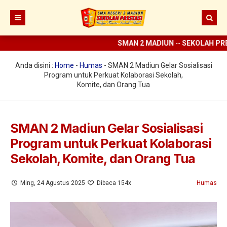
SMAN 2 MADIUN
--
SEKOLAH PREST
Beranda
Berita
Anda disini :
Home
-
Humas
-
SMAN 2 Madiun Gelar Sosialisasi
Program untuk Perkuat Kolaborasi Sekolah,
Prestasi
Komite, dan Orang Tua
Profil
Ekstrakurikuler
Sejarah
SMAN 2 Madiun Gelar Sosialisasi
Program untuk Perkuat Kolaborasi
Digital Sekolah
Visi Misi SMAN 2 Madiun
Pramuka
Sekolah, Komite, dan Orang Tua
Guru dan Karyawan
Struktur Organisasi
SCC
ELITE
Sarana dan Prasarana
KIR
E-learning
Ming, 24 Agustus 2025
Dibaca 154x
Humas
UKS
Perpus Digital
Koperasi
Aplikasi KBM